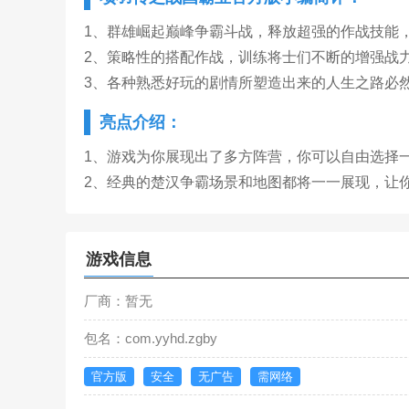
1、群雄崛起巅峰争霸斗战，释放超强的作战技能
2、策略性的搭配作战，训练将士们不断的增强战
3、各种熟悉好玩的剧情所塑造出来的人生之路必
亮点介绍：
1、游戏为你展现出了多方阵营，你可以自由选择
2、经典的楚汉争霸场景和地图都将一一展现，让
游戏信息
厂商：暂无
包名：com.yyhd.zgby
官方版
安全
无广告
需网络