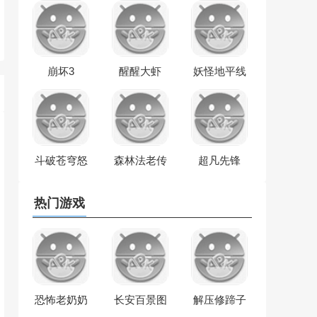
崩坏3
醒醒大虾
妖怪地平线
斗破苍穹怒
森林法老传
超凡先锋
火云岚
奇
热门游戏
恐怖老奶奶
长安百景图
解压修蹄子
逃脱