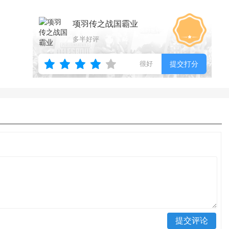
项羽传之战国霸业
多半好评
很好
提交打分