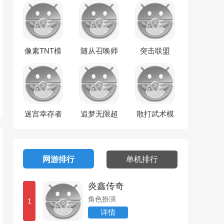
像素TNT模
随从召唤师
突击联盟
拟
迷宫幸存者
追梦无限超
散打武术模
超超变
拟
网游排行
单机排行
炎鑫传奇
角色扮演
1
详情