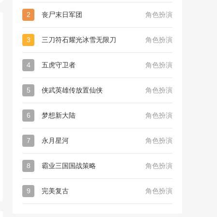
2
丧尸末日军团
角色扮演
3
三刀符石耀光冰雪无限刀
角色扮演
4
五虎守卫者
角色扮演
5
侠武英雄传放置仙侠
角色扮演
6
梦想新大陆
角色扮演
7
永月星河
角色扮演
8
霸业三国国战策略
角色扮演
9
完美复古
角色扮演