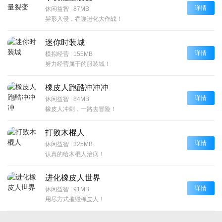
详情
休闲益智
|
87MB
异形入侵，吞噬进化大作战！
迷你时装城
详情
模拟经营
|
155MB
努力经营属于的服装城！
橡皮人跑酷冲冲冲
详情
休闲益智
|
84MB
橡皮人冲刺，一路去冒险！
打败木棍人
详情
休闲益智
|
325MB
认真的给木棍人治病！
进化橡皮人世界
详情
休闲益智
|
91MB
用尽方式摧毁橡皮人！