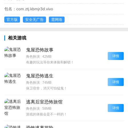
包名：
com.ztj.kbmjr3d.vivo
官方版
安全无广告
需网络
相关游戏
鬼屋恐怖故事
详情
角色扮演
|
42MB
有趣的玩法等你来体验和解锁！
鬼屋恐怖逃生
详情
角色扮演
|
74MB
保卫宿舍，消灭可怕猛鬼！
逃离后室恐怖旅馆
详情
角色扮演
|
58MB
游戏的体验会是不一样的！
恐怖逃离冒险