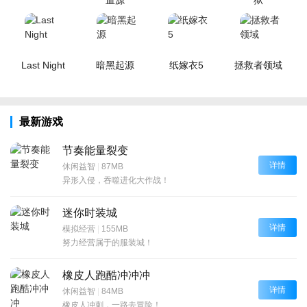
Last Night
暗黑起源
纸嫁衣5
拯救者领域
最新游戏
节奏能量裂变
详情
休闲益智
|
87MB
异形入侵，吞噬进化大作战！
迷你时装城
详情
模拟经营
|
155MB
努力经营属于的服装城！
橡皮人跑酷冲冲冲
详情
休闲益智
|
84MB
橡皮人冲刺，一路去冒险！