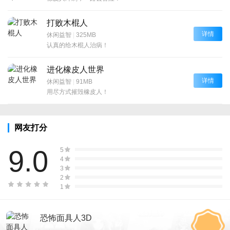
打败木棍人
详情
休闲益智
|
325MB
认真的给木棍人治病！
进化橡皮人世界
详情
休闲益智
|
91MB
用尽方式摧毁橡皮人！
网友打分
9.0
5
4
3
2
1
恐怖面具人3D