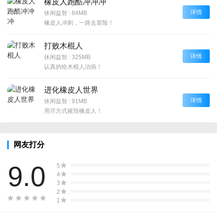
橡皮人跑酷冲冲冲
详情
休闲益智
|
84MB
橡皮人冲刺，一路去冒险！
打败木棍人
详情
休闲益智
|
325MB
认真的给木棍人治病！
进化橡皮人世界
详情
休闲益智
|
91MB
用尽方式摧毁橡皮人！
网友打分
9.0
5
4
3
2
1