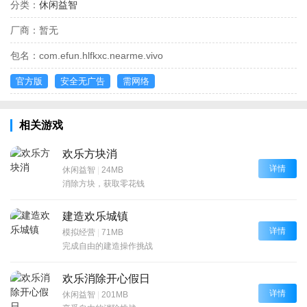
分类：
休闲益智
厂商：
暂无
包名：
com.efun.hlfkxc.nearme.vivo
官方版
安全无广告
需网络
相关游戏
欢乐方块消
详情
休闲益智
|
24MB
消除方块，获取零花钱
建造欢乐城镇
详情
模拟经营
|
71MB
完成自由的建造操作挑战
欢乐消除开心假日
详情
休闲益智
|
201MB