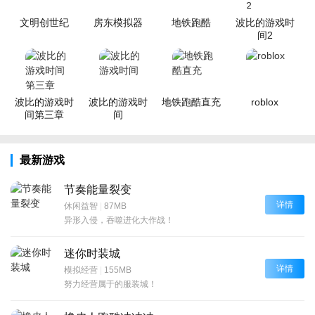
文明创世纪
房东模拟器
地铁跑酷
波比的游戏时
间2
波比的游戏时
波比的游戏时
地铁跑酷直充
roblox
间第三章
间
最新游戏
节奏能量裂变
详情
休闲益智
|
87MB
异形入侵，吞噬进化大作战！
迷你时装城
详情
模拟经营
|
155MB
努力经营属于的服装城！