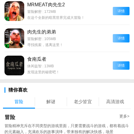
MRMEAT肉先生2
详情
冒险解密
|
172MB
在这个全新的暗黑世界完成大冒险！
肉先生的弟弟
详情
冒险解密
|
105MB
寻找线索，逃离这里！
食南瓜者
详情
休闲益智
|
13MB
发现这里的秘密吧！
猜你喜欢
冒险
解谜
老少皆宜
高清游戏
更多>
冒险
冒险精神充斥在不同类型的游戏里面，只要需要战斗的游戏，都有着战斗
的元素融入，充满欢乐的故事演绎，带来独有的解决快感，场景