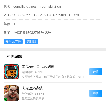
包名：
com.lilithgames.mrpumpkin2.cn
MD5：
CD832C445D89B4321F8ACC50BDD7EC3D
年龄：
12+
备案：
沪ICP备15032795号-22A
安全无广告
需网络
相关游戏
南瓜先生2九龙城寨
详情
冒险解密
|
439MB
找回遗失的线索，解开天龙的秘密！提取码：6e2r
肉先生2越狱
详情
角色扮演
|
338MB
逃跑速度确实最快