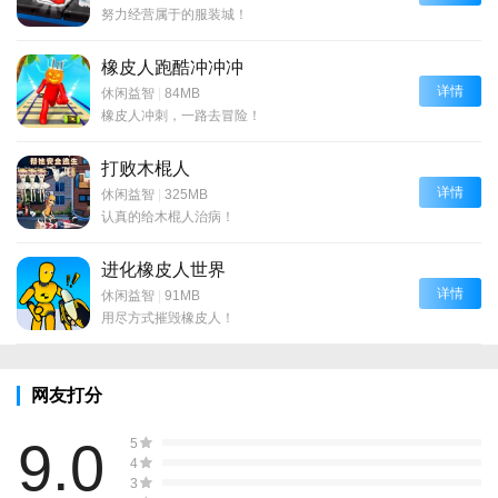
努力经营属于的服装城！
橡皮人跑酷冲冲冲
详情
休闲益智
|
84MB
橡皮人冲刺，一路去冒险！
打败木棍人
详情
休闲益智
|
325MB
认真的给木棍人治病！
进化橡皮人世界
详情
休闲益智
|
91MB
用尽方式摧毁橡皮人！
网友打分
9.0
5
4
3