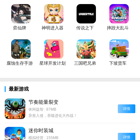
弈仙牌
神明进入器
传说之下
摔跤大乱斗
腐蚀生存手游
星球开发计划
三国吧兄弟
下坡货车
最新游戏
节奏能量裂变
详情
休闲益智
|
87MB
异形入侵，吞噬进化大作战！
迷你时装城
详情
模拟经营
|
155MB