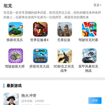
更多>
坦克
坦克是一款非常震撼的战争武器，铁洪流所过之处，轻松的碾压各种各样
的敌人，玩家将在游戏中化身为一位指挥官，根据坦克的属性来
狭路坦克兵
世界征服者4
无畏征途
驾驶坦克对轰
驾驶超级大师
拼装坦克大战
3D射击之坦克
装甲风暴坦克
战争
挑战
最新游戏
炮火冲突
详情
战争策略
|
106MB