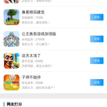
沙盒乱斗，策略性对战！
像素模拟建造
详情
冒险解密
|
75MB
模拟沙盒，建造冒险！
公主换装游戏加强版
详情
休闲益智
|
276MB
装扮公主，开心解压！
这关太顶了
详情
赛车竞速
|
64MB
无限驾驶，撞击山海经！
子弹不能停
详情
射击战争
|
55MB
无限火力，疯狂射击僵尸！
网友打分