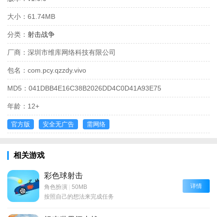
大小：
61.74MB
分类：
射击战争
厂商：
深圳市维库网络科技有限公司
包名：
com.pcy.qzzdy.vivo
MD5：
041DBB4E16C38B2026DD4C0D41A93E75
年龄：
12+
官方版
安全无广告
需网络
相关游戏
彩色球射击
详情
角色扮演
|
50MB
按照自己的想法来完成任务