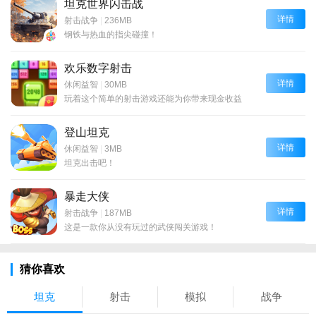
坦克世界闪击战
详情
射击战争
|
236MB
钢铁与热血的指尖碰撞！
欢乐数字射击
详情
休闲益智
|
30MB
玩着这个简单的射击游戏还能为你带来现金收益
登山坦克
详情
休闲益智
|
3MB
坦克出击吧！
暴走大侠
详情
射击战争
|
187MB
这是一款你从没有玩过的武侠闯关游戏！
猜你喜欢
坦克
射击
模拟
战争