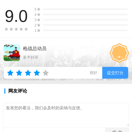
9.0
5
4
3
2
1
枪战总动员
多半好评
很好
提交打分
网友评论