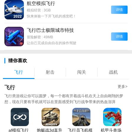
航空模拟飞行
详情
模拟经营
|
3GB
快来体验一下开飞机的感觉吧！
飞行巴士极限城市特技
详情
冒险解密
|
49MB
让自己完成自由自在的操作驾驶
猜你喜欢
飞行
射击
闯关
战机
更多>
飞行
飞行类游戏让你可以圆梦，每一个都有开着战斗机在天上自由翱翔的梦
想，现在只要有手机就可以在里面感受到飞行战争带来的热血澎湃
af模拟飞行
炮艇战3d直升
飞行员飞机模
机甲斗兽场