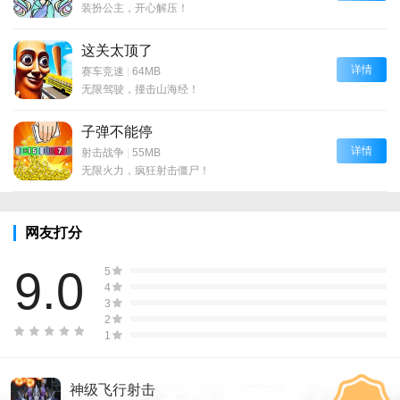
装扮公主，开心解压！
这关太顶了
详情
赛车竞速
|
64MB
无限驾驶，撞击山海经！
子弹不能停
详情
射击战争
|
55MB
无限火力，疯狂射击僵尸！
网友打分
9.0
5
4
3
2
1
神级飞行射击