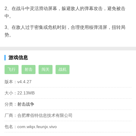
2、在战斗中灵活滑动屏幕，躲避敌人的弹幕攻击，避免被击
中。
3、在敌人过于密集或危机时刻，合理使用核弹清屏，扭转局
势。
游戏信息
飞行
射击
闯关
战机
版本：
v4.4.27
大小：
22.13MB
分类：
射击战争
厂商：
合肥摩佰特信息技术有限公司
包名：
com.wlqx.feunjx.vivo