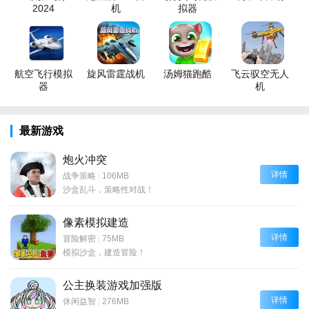
2024
机
拟器
航空飞行模拟
旋风雷霆战机
汤姆猫跑酷
飞云驭空无人
器
机
最新游戏
炮火冲突
详情
战争策略
|
106MB
沙盒乱斗，策略性对战！
像素模拟建造
详情
冒险解密
|
75MB
模拟沙盒，建造冒险！
公主换装游戏加强版
详情
休闲益智
|
276MB