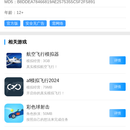
MD5：
B8DDEA78466819AE2575355C5F2F5891
年龄：
12+
官方版
安全无广告
需网络
相关游戏
航空飞行模拟器
详情
模拟经营
|
3GB
真实模拟航空飞行！
af模拟飞行2024
详情
模拟经营
|
79MB
开启你的真实模拟飞行！
彩色球射击
详情
角色扮演
|
50MB
按照自己的想法来完成任务