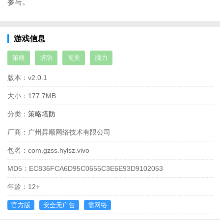
参与。
游戏信息
策略
塔防
闯关
脑力
版本：
v2.0.1
大小：
177.7MB
分类：
策略塔防
厂商：
广州昇顺网络技术有限公司
包名：
com.gzss.hylsz.vivo
MD5：
EC836FCA6D95C0655C3E6E93D9102053
年龄：
12+
官方版
安全无广告
需网络