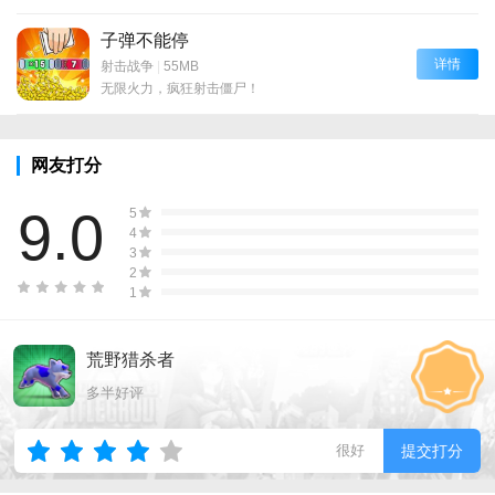
子弹不能停
详情
射击战争
|
55MB
无限火力，疯狂射击僵尸！
网友打分
9.0
5
4
3
2
1
荒野猎杀者
多半好评
很好
提交打分