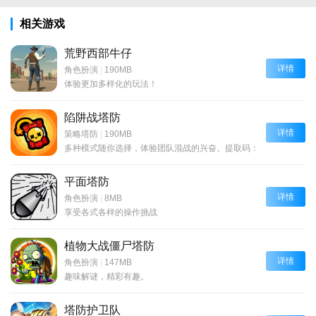
相关游戏
荒野西部牛仔
详情
角色扮演
|
190MB
体验更加多样化的玩法！
陷阱战塔防
详情
策略塔防
|
190MB
多种模式随你选择，体验团队混战的兴奋。提取码：6666
平面塔防
详情
角色扮演
|
8MB
享受各式各样的操作挑战
植物大战僵尸塔防
详情
角色扮演
|
147MB
趣味解谜，精彩有趣。
塔防护卫队