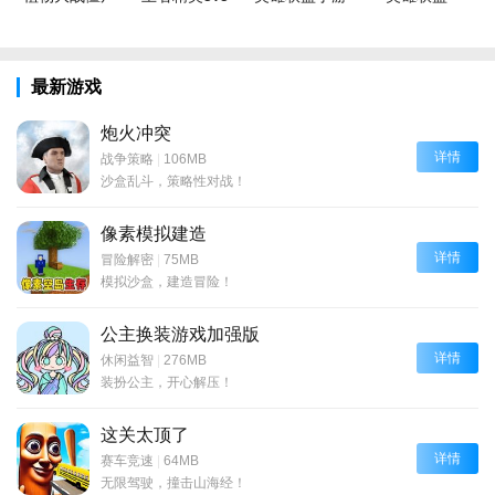
最新游戏
炮火冲突
详情
战争策略
|
106MB
沙盒乱斗，策略性对战！
像素模拟建造
详情
冒险解密
|
75MB
模拟沙盒，建造冒险！
公主换装游戏加强版
详情
休闲益智
|
276MB
装扮公主，开心解压！
这关太顶了
详情
赛车竞速
|
64MB
无限驾驶，撞击山海经！