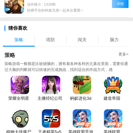
详情
动作格斗
|
132MB
快携手你的种族兄弟一起杀出重围！
猜你喜欢
策略
塔防
闯关
脑力
更多>
策略
策略游戏一般都是比较烧脑的，拥有着各种各样的元素在里面，需要你通
过大脑的判断就可以快速的完成挑战，找到适合的作战方式，感
荣耀全明星
主播经纪公司
蚂蚁进化3d
建造帝国
植物大战僵尸
王者精英5v5
英雄联盟手游
英雄联盟