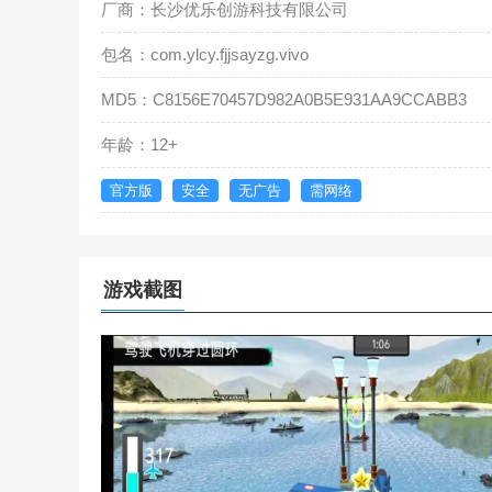
厂商：长沙优乐创游科技有限公司
包名：com.ylcy.fjjsayzg.vivo
MD5：C8156E70457D982A0B5E931AA9CCABB3
年龄：12+
官方版
安全
无广告
需网络
游戏截图