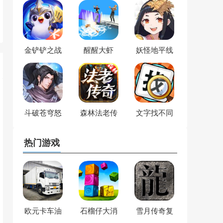
金铲铲之战
醒醒大虾
妖怪地平线
斗破苍穹怒
森林法老传
文字找不同
火云岚
奇
热门游戏
欧元卡车油
石榴仔大消
雪月传奇复
箱模拟
除
古