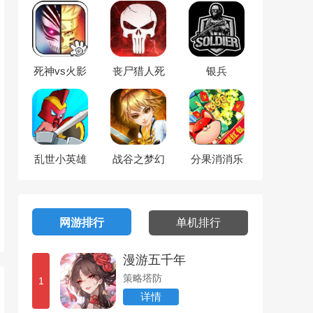
死神vs火影
丧尸猎人死
银兵
亡入侵
乱世小英雄
战谷之梦幻
分果消消乐
星河
网游排行
单机排行
漫游五千年
策略塔防
1
详情