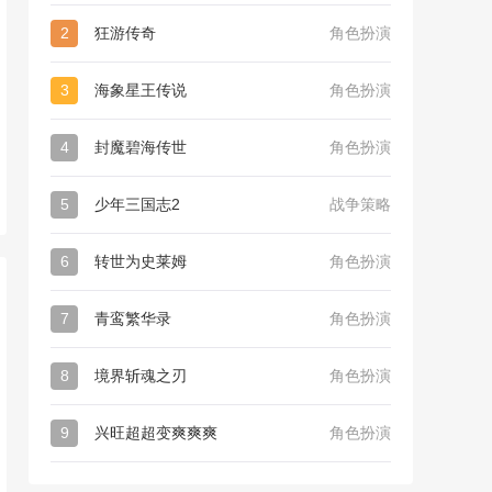
2
狂游传奇
角色扮演
3
海象星王传说
角色扮演
4
封魔碧海传世
角色扮演
5
少年三国志2
战争策略
6
转世为史莱姆
角色扮演
7
青鸾繁华录
角色扮演
8
境界斩魂之刃
角色扮演
9
兴旺超超变爽爽爽
角色扮演