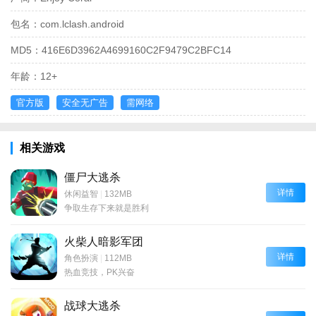
包名：
com.lclash.android
MD5：
416E6D3962A4699160C2F9479C2BFC14
年龄：
12+
官方版
安全无广告
需网络
相关游戏
僵尸大逃杀
详情
休闲益智
|
132MB
争取生存下来就是胜利
火柴人暗影军团
详情
角色扮演
|
112MB
热血竞技，PK兴奋
战球大逃杀