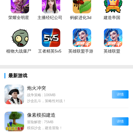
荣耀全明星
主播经纪公司
蚂蚁进化3d
建造帝国
植物大战僵尸
王者精英5v5
英雄联盟手游
英雄联盟
最新游戏
炮火冲突
详情
战争策略
|
106MB
沙盒乱斗，策略性对战！
像素模拟建造
详情
冒险解密
|
75MB
模拟沙盒，建造冒险！