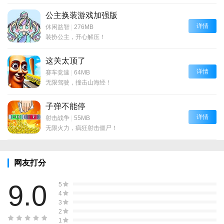
公主换装游戏加强版
详情
休闲益智
|
276MB
装扮公主，开心解压！
这关太顶了
详情
赛车竞速
|
64MB
无限驾驶，撞击山海经！
子弹不能停
详情
射击战争
|
55MB
无限火力，疯狂射击僵尸！
网友打分
9.0
5
4
3
2
1