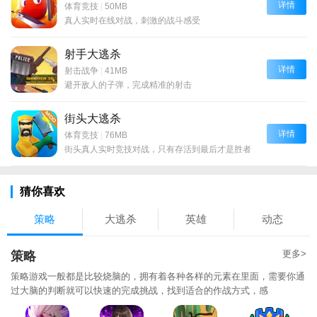
详情
体育竞技
|
50MB
真人实时在线对战，刺激的战斗感受
射手大逃杀
详情
射击战争
|
41MB
避开敌人的子弹，完成精准的射击
街头大逃杀
详情
体育竞技
|
76MB
街头真人实时竞技对战，只有存活到最后才是胜者
猜你喜欢
策略
大逃杀
英雄
动态
更多>
策略
策略游戏一般都是比较烧脑的，拥有着各种各样的元素在里面，需要你通
过大脑的判断就可以快速的完成挑战，找到适合的作战方式，感