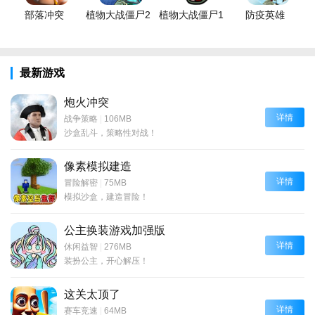
部落冲突
植物大战僵尸2
植物大战僵尸1
防疫英雄
最新游戏
炮火冲突
详情
战争策略
|
106MB
沙盒乱斗，策略性对战！
像素模拟建造
详情
冒险解密
|
75MB
模拟沙盒，建造冒险！
公主换装游戏加强版
详情
休闲益智
|
276MB
装扮公主，开心解压！
这关太顶了
详情
赛车竞速
|
64MB