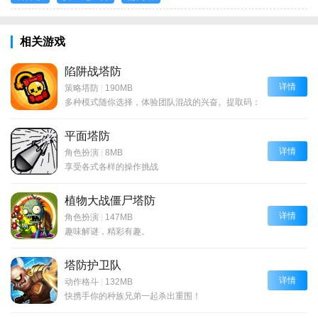
相关游戏
陷阱战塔防
详情
策略塔防
|
190MB
多种模式随你选择，体验团队混战的兴奋。提取码：6666
平面塔防
详情
角色扮演
|
8MB
享受各式各样的操作挑战
植物大战僵尸塔防
详情
角色扮演
|
147MB
趣味解谜，精彩有趣。
塔防护卫队
详情
动作格斗
|
132MB
快携手你的种族兄弟一起杀出重围！