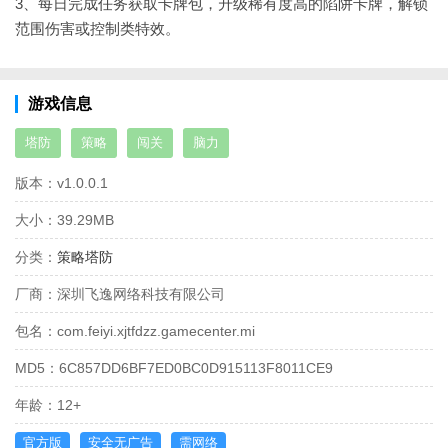
3、每日完成任务获取卡牌包，升级稀有度高的陷阱卡牌，解锁
范围伤害或控制类特效。
游戏信息
塔防
策略
闯关
脑力
版本：
v1.0.0.1
大小：
39.29MB
分类：
策略塔防
厂商：
深圳飞逸网络科技有限公司
包名：
com.feiyi.xjtfdzz.gamecenter.mi
MD5：
6C857DD6BF7ED0BC0D915113F8011CE9
年龄：
12+
官方版
安全无广告
需网络