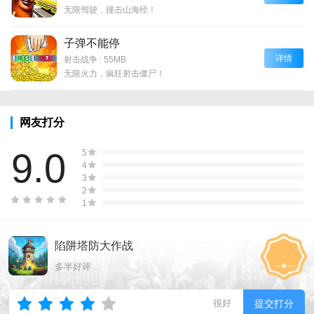
无限驾驶，撞击山海经！
子弹不能停
详情
射击战争
|
55MB
无限火力，疯狂射击僵尸！
网友打分
9.0
5
4
3
2
1
陷阱塔防大作战
多半好评
很好
提交打分