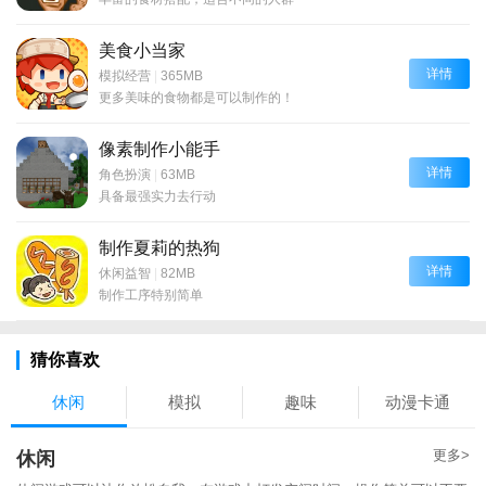
美食小当家
详情
模拟经营
|
365MB
更多美味的食物都是可以制作的！
像素制作小能手
详情
角色扮演
|
63MB
具备最强实力去行动
制作夏莉的热狗
详情
休闲益智
|
82MB
制作工序特别简单
猜你喜欢
休闲
模拟
趣味
动漫卡通
更多>
休闲