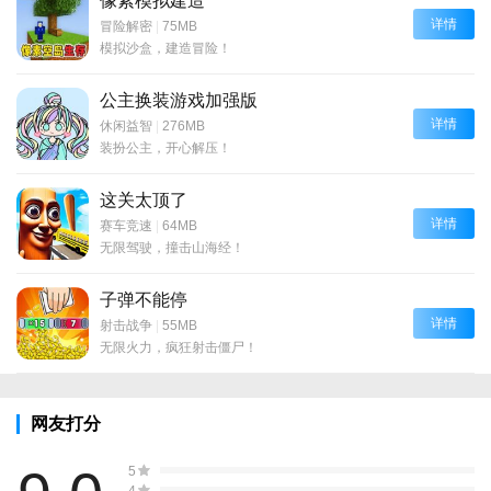
像素模拟建造
详情
冒险解密
|
75MB
模拟沙盒，建造冒险！
公主换装游戏加强版
详情
休闲益智
|
276MB
装扮公主，开心解压！
这关太顶了
详情
赛车竞速
|
64MB
无限驾驶，撞击山海经！
子弹不能停
详情
射击战争
|
55MB
无限火力，疯狂射击僵尸！
网友打分
5
4