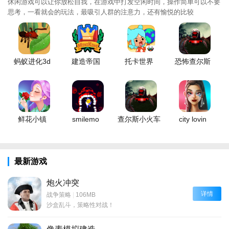
休闲游戏可以让你放松自我，在游戏中打发空闲时间，操作简单可以不要
思考，一看就会的玩法，最吸引人群的注意力，还有愉悦的比较
蚂蚁进化3d
建造帝国
托卡世界
恐怖查尔斯
鲜花小镇
smilemo
查尔斯小火车
city lovin
最新游戏
炮火冲突
详情
战争策略
|
106MB
沙盒乱斗，策略性对战！