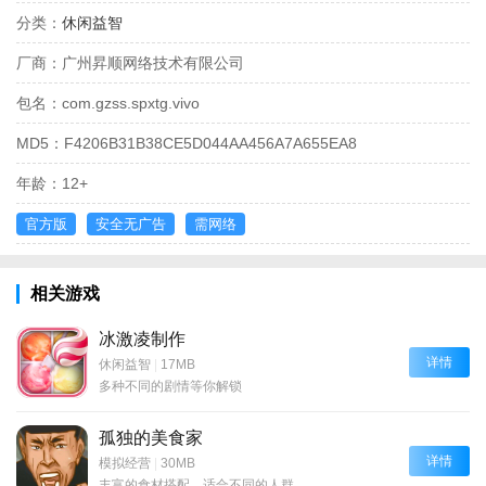
分类：
休闲益智
厂商：
广州昇顺网络技术有限公司
包名：
com.gzss.spxtg.vivo
MD5：
F4206B31B38CE5D044AA456A7A655EA8
年龄：
12+
官方版
安全无广告
需网络
相关游戏
冰激凌制作
详情
休闲益智
|
17MB
多种不同的剧情等你解锁
孤独的美食家
详情
模拟经营
|
30MB
丰富的食材搭配，适合不同的人群