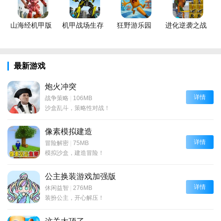
山海经机甲版
机甲战场生存
狂野游乐园
进化逆袭之战
最新游戏
炮火冲突
详情
战争策略
|
106MB
沙盒乱斗，策略性对战！
像素模拟建造
详情
冒险解密
|
75MB
模拟沙盒，建造冒险！
公主换装游戏加强版
详情
休闲益智
|
276MB
装扮公主，开心解压！