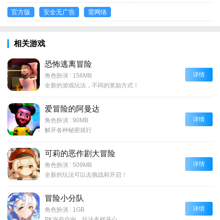
官方版
安全无广告
需网络
相关游戏
恐怖逃离冒险
详情
角色扮演
|
156MB
全新的游戏玩法，不同的奖励方式！
爱冒险的阿曼达
详情
角色扮演
|
90MB
解开各种秘密就行
可莉的恶作剧大冒险
详情
角色扮演
|
509MB
全新的玩法可以去挑战和开启！
冒险小分队
详情
角色扮演
|
1GB
PK兴奋自由，玩法多样开心