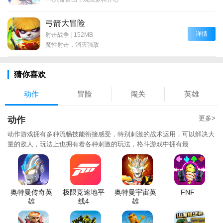
弓箭大冒险
详情
射击战争
|
152MB
魔性射击，消灭强敌
猜你喜欢
动作
冒险
闯关
英雄
更多>
动作
动作游戏拥有多种流畅技能衔接感受，特别刺激的战术运用，可以解决大
量的敌人，玩法上也拥有着各种刺激的玩法，格斗游戏中拥有最
奥特曼传奇英
极限竞速地平
奥特曼宇宙英
FNF
雄
线4
雄