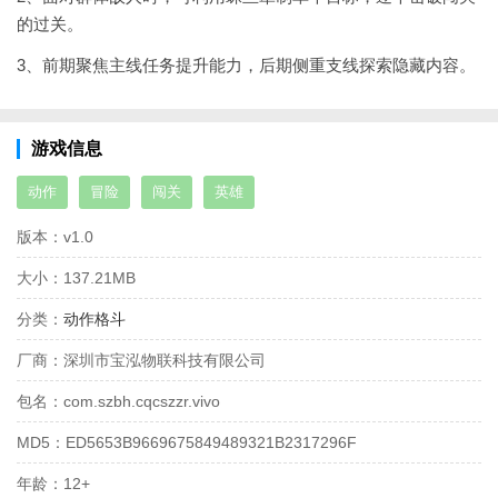
的过关。
3、前期聚焦主线任务提升能力，后期侧重支线探索隐藏内容。
游戏信息
动作
冒险
闯关
英雄
版本：
v1.0
大小：
137.21MB
分类：
动作格斗
厂商：
深圳市宝泓物联科技有限公司
包名：
com.szbh.cqcszzr.vivo
MD5：
ED5653B9669675849489321B2317296F
年龄：
12+