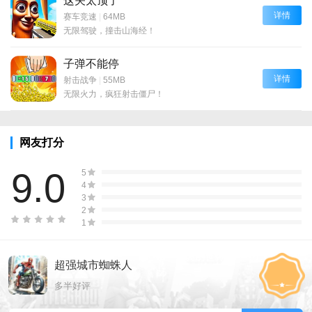
这关太顶了
详情
赛车竞速
|
64MB
无限驾驶，撞击山海经！
子弹不能停
详情
射击战争
|
55MB
无限火力，疯狂射击僵尸！
网友打分
9.0
5
4
3
2
1
超强城市蜘蛛人
多半好评