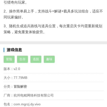
引猎奇向玩家。
2、操作简单易上手，支持战斗+解谜+载具多玩法组合，适应不
同玩家偏好。
3、随机生成追兵路线与道具位置，每次重启关卡均需重新规划
策略，避免重复体验疲劳。
游戏信息
冒险
生存
逃脱
趣味
版本：
v2.0
大小：
77.79MB
分类：
冒险解密
厂商：
杭州电鳐网络科技有限公司
包名：
com.mgrzj.dy.vivo