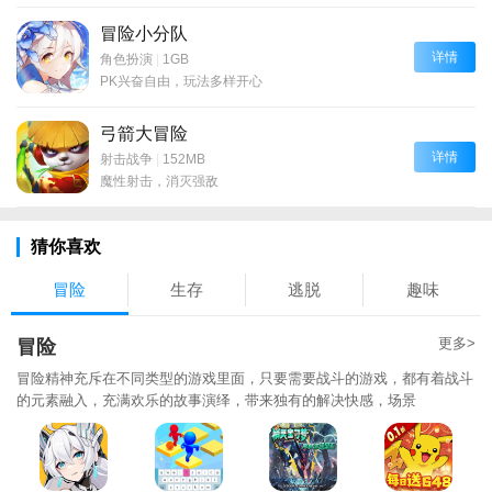
冒险小分队
详情
角色扮演
|
1GB
PK兴奋自由，玩法多样开心
弓箭大冒险
详情
射击战争
|
152MB
魔性射击，消灭强敌
猜你喜欢
冒险
生存
逃脱
趣味
更多>
冒险
冒险精神充斥在不同类型的游戏里面，只要需要战斗的游戏，都有着战斗
的元素融入，充满欢乐的故事演绎，带来独有的解决快感，场景