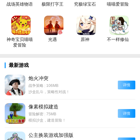
战场英雄物语
极限打字王
究极绿宝石
喵喵爱冒险
神奇宝贝喵喵
光遇
原神
不一样修仙
爱冒险
最新游戏
炮火冲突
详情
战争策略
|
106MB
沙盒乱斗，策略性对战！
像素模拟建造
详情
冒险解密
|
75MB
模拟沙盒，建造冒险！
公主换装游戏加强版