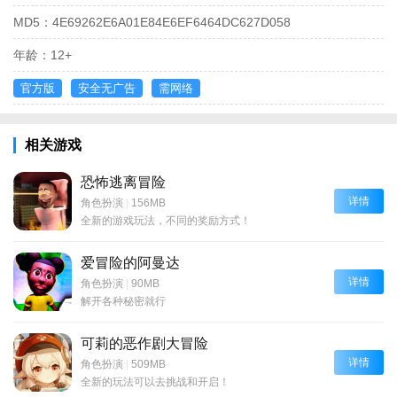
MD5：
4E69262E6A01E84E6EF6464DC627D058
年龄：
12+
官方版
安全无广告
需网络
相关游戏
恐怖逃离冒险
详情
角色扮演
|
156MB
全新的游戏玩法，不同的奖励方式！
爱冒险的阿曼达
详情
角色扮演
|
90MB
解开各种秘密就行
可莉的恶作剧大冒险
详情
角色扮演
|
509MB
全新的玩法可以去挑战和开启！