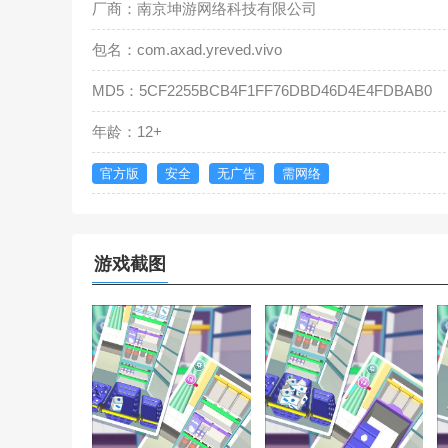
厂商：南京坤游网络科技有限公司
包名：com.axad.yreved.vivo
MD5：5CF2255BCB4F1FF76DBD46D4E4FDBAB0
年龄：12+
官方版
安全
无广告
需网络
游戏截图