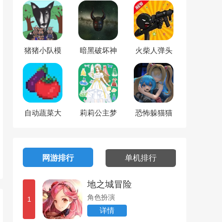
猪猪小队模
暗黑破坏神
火柴人弹头
拟
历险记
自动蔬菜大
莉莉公主梦
恐怖躲猫猫
亨
2
4
网游排行
单机排行
地之城冒险
角色扮演
1
详情