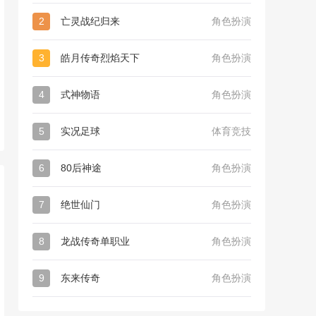
2
亡灵战纪归来
角色扮演
3
皓月传奇烈焰天下
角色扮演
4
式神物语
角色扮演
5
实况足球
体育竞技
6
80后神途
角色扮演
7
绝世仙门
角色扮演
8
龙战传奇单职业
角色扮演
9
东来传奇
角色扮演