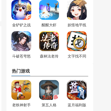
金铲铲之战
醒醒大虾
妖怪地平线
斗破苍穹怒
森林法老传
文字找不同
火云岚
奇
热门游戏
老铁神射手
第五人格
蓝月福利版
之古云传奇