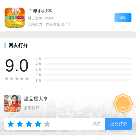
子弹不能停
详情
射击战争
|
55MB
无限火力，疯狂射击僵尸！
网友打分
9.0
5
4
3
2
1
甜品屋大亨
多半好评
很好
提交打分