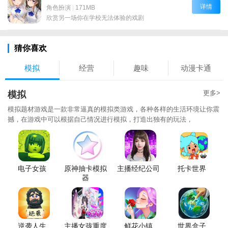
详情
角色扮演
|
171MB
欣赏另一场你在学校无法体验的戏剧
猜你喜欢
模拟
经营
趣味
动漫卡通
更多>
模拟
模拟题材游戏是一款非常逼真的模拟类游戏，各种各样的生活环境让你震
撼，在游戏中可以根据自己情况进行模拟，打造出独有的玩法，
电子女孩
原神抽卡模拟
主播经纪公司
托卡世界
器
逆袭人生
主播女孩重度
鲜花小镇
世界盒子