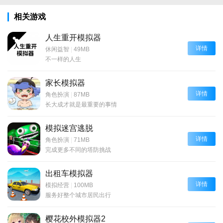
相关游戏
人生重开模拟器
详情
休闲益智
|
49MB
不一样的人生
家长模拟器
详情
角色扮演
|
87MB
长大成才就是最重要的事情
模拟迷宫逃脱
详情
角色扮演
|
71MB
完成更多不同的塔防挑战
出租车模拟器
详情
模拟经营
|
100MB
服务好整个城市居民出行
樱花校外模拟器2