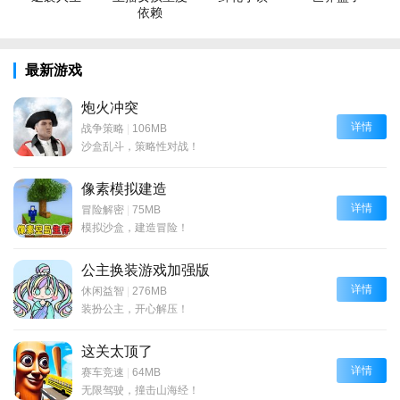
依赖
最新游戏
炮火冲突
详情
战争策略
|
106MB
沙盒乱斗，策略性对战！
像素模拟建造
详情
冒险解密
|
75MB
模拟沙盒，建造冒险！
公主换装游戏加强版
详情
休闲益智
|
276MB
装扮公主，开心解压！
这关太顶了
详情
赛车竞速
|
64MB
无限驾驶，撞击山海经！