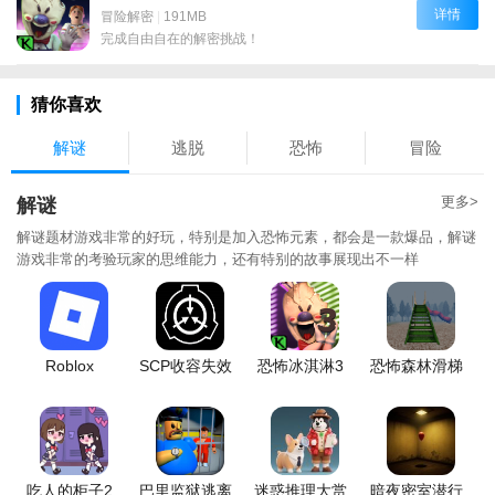
详情
冒险解密
|
191MB
完成自由自在的解密挑战！
猜你喜欢
解谜
逃脱
恐怖
冒险
更多>
解谜
解谜题材游戏非常的好玩，特别是加入恐怖元素，都会是一款爆品，解谜
游戏非常的考验玩家的思维能力，还有特别的故事展现出不一样
Roblox
SCP收容失效
恐怖冰淇淋3
恐怖森林滑梯
吃人的柜子2
巴里监狱逃离
迷惑推理大赏
暗夜密室潜行