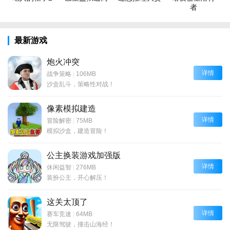
者
最新游戏
炮火冲突
详情
战争策略
|
106MB
沙盒乱斗，策略性对战！
像素模拟建造
详情
冒险解密
|
75MB
模拟沙盒，建造冒险！
公主换装游戏加强版
详情
休闲益智
|
276MB
装扮公主，开心解压！
这关太顶了
详情
赛车竞速
|
64MB
无限驾驶，撞击山海经！