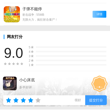
子弹不能停
详情
射击战争
|
55MB
无限火力，疯狂射击僵尸！
网友打分
9.0
5
4
3
2
1
小心床底
多半好评
很好
提交打分