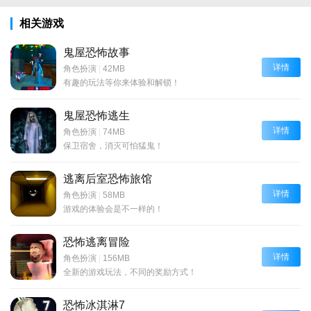
相关游戏
鬼屋恐怖故事
详情
角色扮演
|
42MB
有趣的玩法等你来体验和解锁！
鬼屋恐怖逃生
详情
角色扮演
|
74MB
保卫宿舍，消灭可怕猛鬼！
逃离后室恐怖旅馆
详情
角色扮演
|
58MB
游戏的体验会是不一样的！
恐怖逃离冒险
详情
角色扮演
|
156MB
全新的游戏玩法，不同的奖励方式！
恐怖冰淇淋7