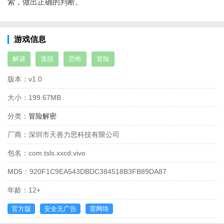
索，做出正确的判断。
游戏信息
解谜
逃脱
恐怖
冒险
版本：
v1.0
大小：
199.67MB
分类：
冒险解密
厂商：
深圳市天善力思科技有限公司
包名：
com.tsls.xxcd.vivo
MD5：
920F1C9EA543DBDC384518B3FB89DA87
年龄：
12+
官方版
安全无广告
需网络