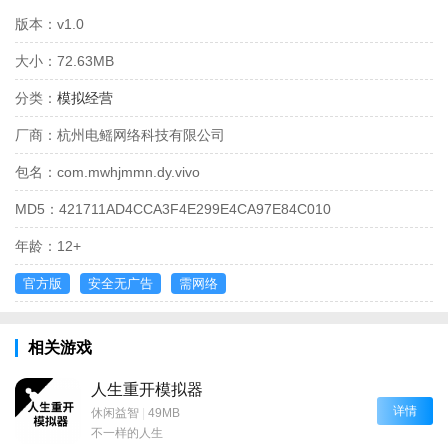
版本：
v1.0
大小：
72.63MB
分类：
模拟经营
厂商：
杭州电鳐网络科技有限公司
包名：
com.mwhjmmn.dy.vivo
MD5：
421711AD4CCA3F4E299E4CA97E84C010
年龄：
12+
官方版
安全无广告
需网络
相关游戏
人生重开模拟器
详情
休闲益智
|
49MB
不一样的人生