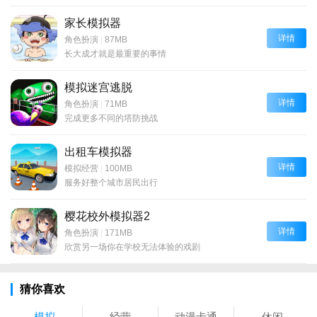
家长模拟器
详情
角色扮演
|
87MB
长大成才就是最重要的事情
模拟迷宫逃脱
详情
角色扮演
|
71MB
完成更多不同的塔防挑战
出租车模拟器
详情
模拟经营
|
100MB
服务好整个城市居民出行
樱花校外模拟器2
详情
角色扮演
|
171MB
欣赏另一场你在学校无法体验的戏剧
猜你喜欢
模拟
经营
动漫卡通
休闲