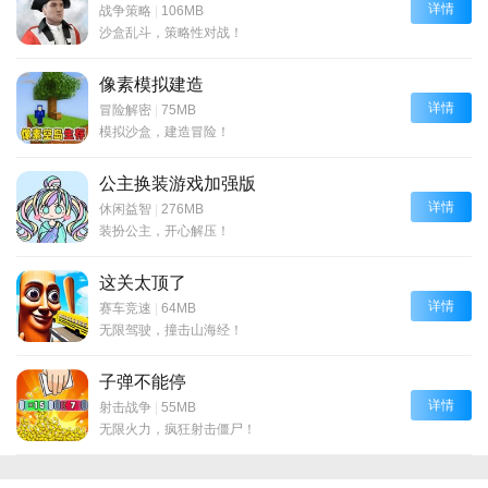
详情
战争策略
|
106MB
沙盒乱斗，策略性对战！
像素模拟建造
详情
冒险解密
|
75MB
模拟沙盒，建造冒险！
公主换装游戏加强版
详情
休闲益智
|
276MB
装扮公主，开心解压！
这关太顶了
详情
赛车竞速
|
64MB
无限驾驶，撞击山海经！
子弹不能停
详情
射击战争
|
55MB
无限火力，疯狂射击僵尸！