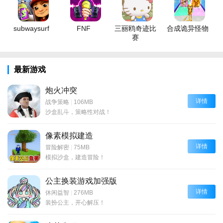
subwaysurf
FNF
三丽鸥奇迹比
合成诡异怪物
赛
最新游戏
炮火冲突
详情
战争策略
|
106MB
沙盒乱斗，策略性对战！
像素模拟建造
详情
冒险解密
|
75MB
模拟沙盒，建造冒险！
公主换装游戏加强版
详情
休闲益智
|
276MB
装扮公主，开心解压！