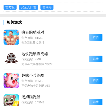
官方版
安全无广告
需网络
相关游戏
疯狂跑酷派对
详情
角色扮演
|
81MB
奔跑到达终点就行
地铁跑酷直充器
详情
休闲益智
|
4MB
完成各式各样的操作冒险
趣味小兵跑酷
详情
角色扮演
|
98MB
享受趣味十足跑酷挑战
汤姆猫跑酷
详情
休闲益智
|
145MB