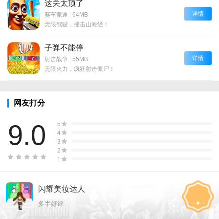
这关太顶了
详情
赛车竞速
|
64MB
无限驾驶，撞击山海经！
子弹不能停
详情
射击战争
|
55MB
无限火力，疯狂射击僵尸！
网友打分
9.0
5
4
3
2
1
闪耀美妆达人
多半好评