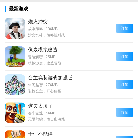
最新游戏
炮火冲突
详情
战争策略
|
106MB
沙盒乱斗，策略性对战！
像素模拟建造
详情
冒险解密
|
75MB
模拟沙盒，建造冒险！
公主换装游戏加强版
详情
休闲益智
|
276MB
装扮公主，开心解压！
这关太顶了
详情
赛车竞速
|
64MB
无限驾驶，撞击山海经！
子弹不能停