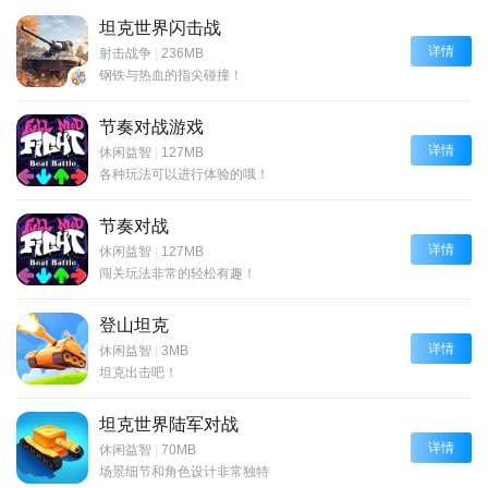
坦克世界闪击战
详情
射击战争
|
236MB
钢铁与热血的指尖碰撞！
节奏对战游戏
详情
休闲益智
|
127MB
各种玩法可以进行体验的哦！
节奏对战
详情
休闲益智
|
127MB
闯关玩法非常的轻松有趣！
登山坦克
详情
休闲益智
|
3MB
坦克出击吧！
坦克世界陆军对战
详情
休闲益智
|
70MB
场景细节和角色设计非常独特