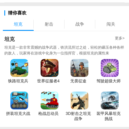
猜你喜欢
坦克
射击
战争
闯关
更多>
坦克
坦克是一款非常震撼的战争武器，铁洪流所过之处，轻松的碾压各种各样
的敌人，玩家将在游戏中化身为一位指挥官，根据坦克的属性来
狭路坦克兵
世界征服者4
无畏征途
驾驶超级大师
拼装坦克大战
枪战总动员
3D射击之坦克
装甲风暴坦克
战争
挑战