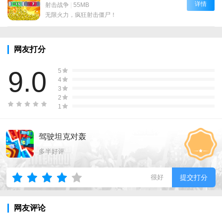
详情
射击战争
|
55MB
无限火力，疯狂射击僵尸！
网友打分
9.0
5
4
3
2
1
驾驶坦克对轰
多半好评
很好
提交打分
网友评论