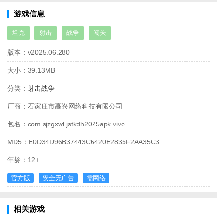
游戏信息
坦克
射击
战争
闯关
版本：
v2025.06.280
大小：
39.13MB
分类：
射击战争
厂商：
石家庄市高兴网络科技有限公司
包名：
com.sjzgxwl.jstkdh2025apk.vivo
MD5：
E0D34D96B37443C6420E2835F2AA35C3
年龄：
12+
官方版
安全无广告
需网络
相关游戏