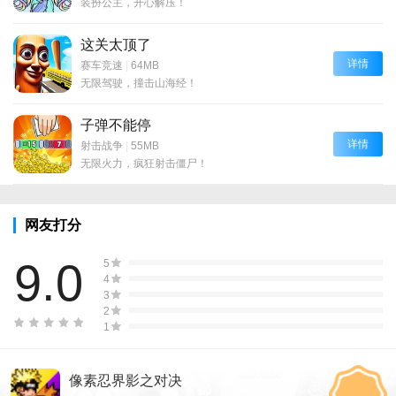
装扮公主，开心解压！
这关太顶了
详情
赛车竞速
|
64MB
无限驾驶，撞击山海经！
子弹不能停
详情
射击战争
|
55MB
无限火力，疯狂射击僵尸！
网友打分
9.0
5
4
3
2
1
像素忍界影之对决