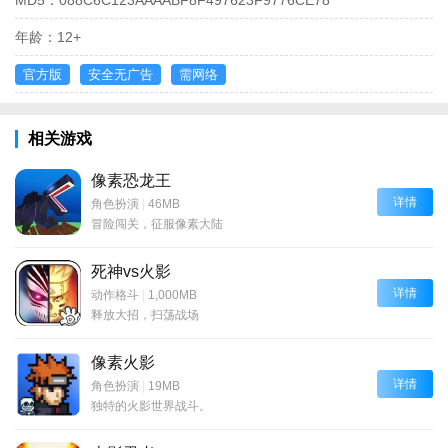
年龄：
12+
官方版
安全无广告
需网络
相关游戏
像素恐龙王
详情
角色扮演
|
46MB
冒险闯关，征服像素大陆
死神vs火影
详情
动作格斗
|
1,000MB
释放大招，扫荡战场
像素火影
详情
角色扮演
|
19MB
独特的火影世界战斗。