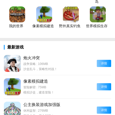
岛
我的世界
像素模拟建造
野外真实钓鱼
世界模拟生存
最新游戏
炮火冲突
详情
战争策略
|
106MB
沙盒乱斗，策略性对战！
像素模拟建造
详情
冒险解密
|
75MB
模拟沙盒，建造冒险！
公主换装游戏加强版
详情
休闲益智
|
276MB