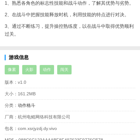
1、熟悉各角色的标志性技能和战斗动作，了解其优势与劣势。
2、在战斗中把握技能释放时机，利用技能的特点进行对决。
3、通过不断练习，提升操控熟练度，以在战斗中取得优势顺利
过关。
游戏信息
像素
火影
动作
闯关
版本：
v1.0
大小：
161.2MB
分类：
动作格斗
厂商：
杭州电鳐网络科技有限公司
包名：
com.xsrjyzdj.dy.vivo
MD5：
088C6C123AAAABF8F497623F9776CE78