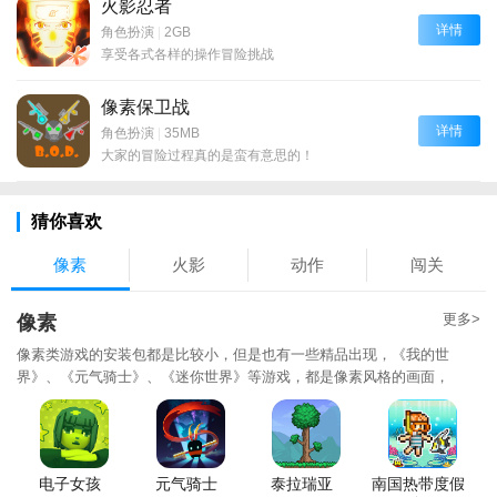
火影忍者
详情
角色扮演
|
2GB
享受各式各样的操作冒险挑战
像素保卫战
详情
角色扮演
|
35MB
大家的冒险过程真的是蛮有意思的！
猜你喜欢
像素
火影
动作
闯关
更多>
像素
像素类游戏的安装包都是比较小，但是也有一些精品出现，《我的世
界》、《元气骑士》、《迷你世界》等游戏，都是像素风格的画面，
电子女孩
元气骑士
泰拉瑞亚
南国热带度假