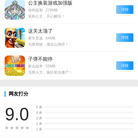
公主换装游戏加强版
详情
休闲益智
|
276MB
装扮公主，开心解压！
这关太顶了
详情
赛车竞速
|
64MB
无限驾驶，撞击山海经！
子弹不能停
详情
射击战争
|
55MB
无限火力，疯狂射击僵尸！
网友打分
9.0
5
4
3
2
1