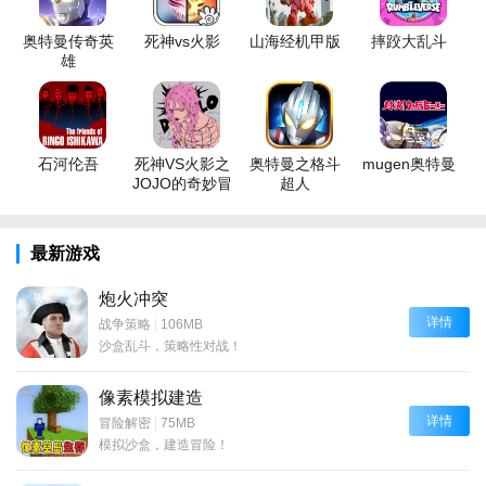
奥特曼传奇英
死神vs火影
山海经机甲版
摔跤大乱斗
雄
石河伦吾
死神VS火影之
奥特曼之格斗
mugen奥特曼
JOJO的奇妙冒
超人
险
最新游戏
炮火冲突
详情
战争策略
|
106MB
沙盒乱斗，策略性对战！
像素模拟建造
详情
冒险解密
|
75MB
模拟沙盒，建造冒险！