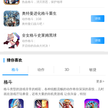
热血格斗，消灭邪恶，保护地球
奥特曼进化格斗重生
详情
动作格斗
|
1GB
奥特曼们战斗吧！
全女格斗史莱姆黑球
详情
动作格斗
|
开启你的自由大对决！
猜你喜欢
格斗
动作
3D
敏捷
更多>
格斗
格斗类型的游戏非常的精彩，各种炫酷流畅的动作将你深深的喜悦，儿时
就在游戏厅玩拳皇，还有大量的街机类游戏 让你兴奋，特别