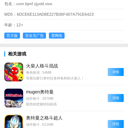
包名：
com.bjmf.zjyxld.vivo
MD5：
6DCE6E113AD8E227B36F407A791E6423
年龄：
12+
官方版
安全无广告
需网络
相关游戏
火柴人格斗混战
详情
角色扮演
|
54MB
等着玩家们来对抗各种各样的火柴人！
mugen奥特曼
详情
动作格斗
|
267MB
取胜的把握特别的高
奥特曼之格斗超人
详情
动作格斗
|
621MB