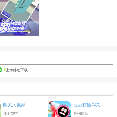
上海移动下载
闯关大赢家
豆豆探险闯关
休闲益智
休闲益智