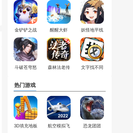
金铲铲之战
醒醒大虾
妖怪地平线
斗破苍穹怒
森林法老传
文字找不同
火云岚
奇
热门游戏
3D填充地板
航空模拟飞
恐龙团团
行