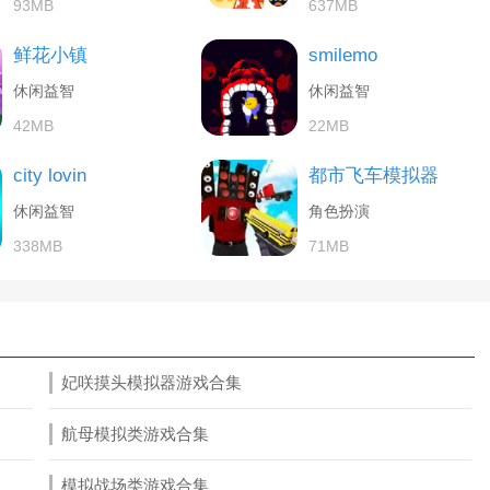
93MB
637MB
鲜花小镇
smilemo
休闲益智
休闲益智
42MB
22MB
city lovin
都市飞车模拟器
休闲益智
角色扮演
338MB
71MB
妃咲摸头模拟器游戏合集
航母模拟类游戏合集
模拟战场类游戏合集