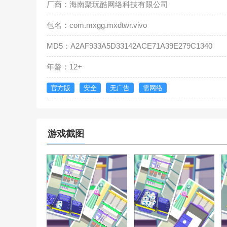
厂商：海南聚玩酷网络科技有限公司
包名：com.mxgg.mxdtwr.vivo
MD5：A2AF933A5D33142ACE71A39E279C1340
年龄：12+
官方版
安全
无广告
需网络
游戏截图