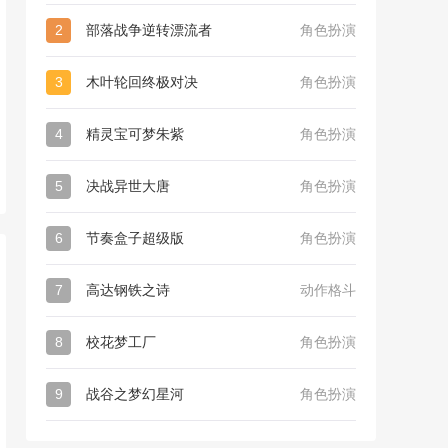
2
部落战争逆转漂流者
角色扮演
3
木叶轮回终极对决
角色扮演
4
精灵宝可梦朱紫
角色扮演
5
决战异世大唐
角色扮演
6
节奏盒子超级版
角色扮演
7
高达钢铁之诗
动作格斗
8
校花梦工厂
角色扮演
9
战谷之梦幻星河
角色扮演