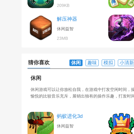
209KB
解压神器
休闲益智
23MB
猜你喜欢
休闲
趣味
模拟
小清新
休闲
休闲游戏可以让你放松自我，在游戏中打发空闲时间，
愉悦的比较音乐充斥，展销出独有的操作乐趣，打发时
蚂蚁进化3d
休闲益智