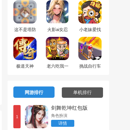
这不是塔防
火影ai女忍
小老妹爱找
茬
极道天神
老六吃我一
挑战自行车
拳
比赛
网游排行
单机排行
剑舞乾坤红包版
角色扮演
1
详情