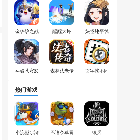
金铲铲之战
醒醒大虾
妖怪地平线
斗破苍穹怒
森林法老传
文字找不同
火云岚
奇
热门游戏
小浣熊水浒
巴迪杂草冒
银兵
q传
险