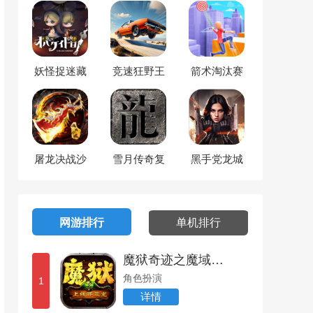
妖怪捉迷藏
竞速狂野王
箭术淘汰赛
者
屠龙决战沙
雪月传奇复
黑手党龙城
城移动版
古
崛起
网游排行
单机排行
魔狱奇迹之魔域回归
角色扮演
1
详情