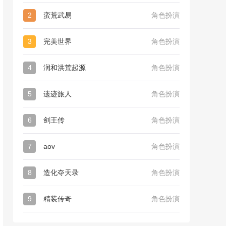
2
蛮荒武易
角色扮演
3
完美世界
角色扮演
4
润和洪荒起源
角色扮演
5
遗迹旅人
角色扮演
6
剑王传
角色扮演
7
aov
角色扮演
8
造化夺天录
角色扮演
9
精装传奇
角色扮演