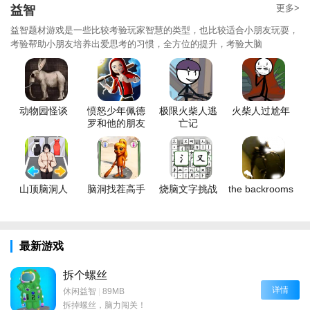
更多>
益智
益智题材游戏是一些比较考验玩家智慧的类型，也比较适合小朋友玩耍，
考验帮助小朋友培养出爱思考的习惯，全方位的提升，考验大脑
动物园怪谈
愤怒少年佩德
极限火柴人逃
火柴人过尬年
罗和他的朋友
亡记
山顶脑洞人
脑洞找茬高手
烧脑文字挑战
the backrooms
最新游戏
拆个螺丝
详情
休闲益智
|
89MB
拆掉螺丝，脑力闯关！