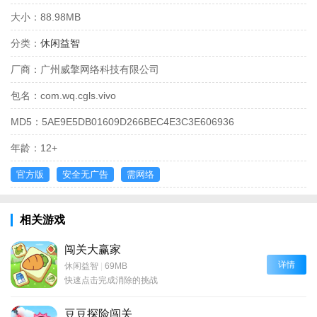
大小：
88.98MB
分类：
休闲益智
厂商：
广州威擎网络科技有限公司
包名：
com.wq.cgls.vivo
MD5：
5AE9E5DB01609D266BEC4E3C3E606936
年龄：
12+
官方版
安全无广告
需网络
相关游戏
闯关大赢家
详情
休闲益智
|
69MB
快速点击完成消除的挑战
豆豆探险闯关