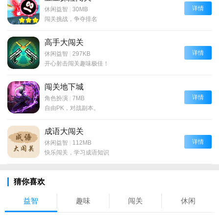
详情
休闲益智
|
30MB
闯关挑战，争夺排名
高手大闯关
详情
休闲益智
|
297KB
开心射击闯关趣味极佳！
闯关地下城
详情
角色扮演
|
7MB
自由PK，对战副本。
成语大闯关
详情
休闲益智
|
112MB
快乐闯关，学习成语知识
猜你喜欢
益智
趣味
闯关
休闲