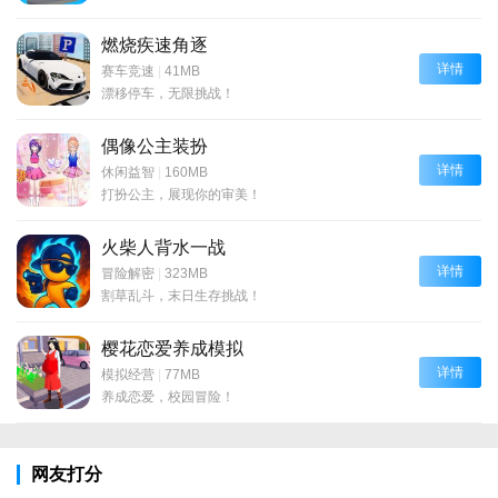
燃烧疾速角逐
详情
赛车竞速
|
41MB
漂移停车，无限挑战！
偶像公主装扮
详情
休闲益智
|
160MB
打扮公主，展现你的审美！
火柴人背水一战
详情
冒险解密
|
323MB
割草乱斗，末日生存挑战！
樱花恋爱养成模拟
详情
模拟经营
|
77MB
养成恋爱，校园冒险！
网友打分