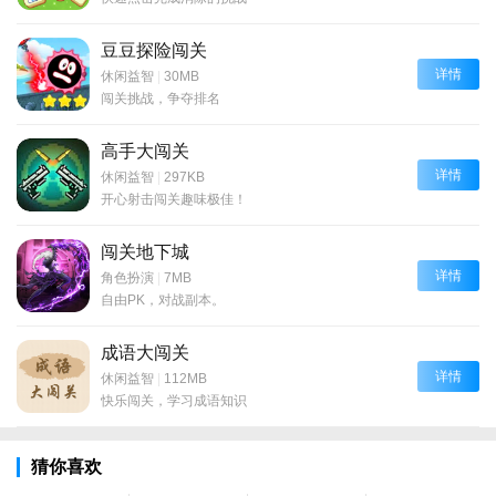
豆豆探险闯关
详情
休闲益智
|
30MB
闯关挑战，争夺排名
高手大闯关
详情
休闲益智
|
297KB
开心射击闯关趣味极佳！
闯关地下城
详情
角色扮演
|
7MB
自由PK，对战副本。
成语大闯关
详情
休闲益智
|
112MB
快乐闯关，学习成语知识
猜你喜欢