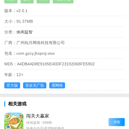
版本：
v2.0.1
大小：
91.37MB
分类：
休闲益智
厂商：
广州灿月网络科技有限公司
包名：
com.gzcy.jhxprsj.vivo
MD5：
A4DB4AD8E9185E40DF23192068FE5902
年龄：
12+
官方版
安全无广告
需网络
相关游戏
闯关大赢家
详情
休闲益智
|
69MB
快速点击完成消除的挑战