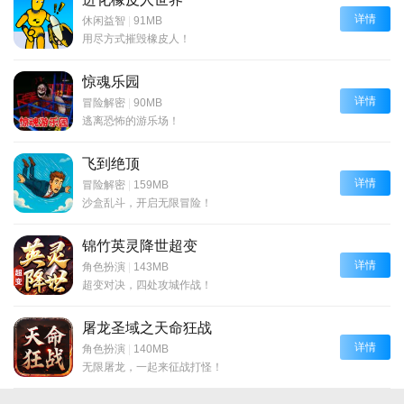
详情
休闲益智
|
91MB
用尽方式摧毁橡皮人！
惊魂乐园
详情
冒险解密
|
90MB
逃离恐怖的游乐场！
飞到绝顶
详情
冒险解密
|
159MB
沙盒乱斗，开启无限冒险！
锦竹英灵降世超变
详情
角色扮演
|
143MB
超变对决，四处攻城作战！
屠龙圣域之天命狂战
详情
角色扮演
|
140MB
无限屠龙，一起来征战打怪！