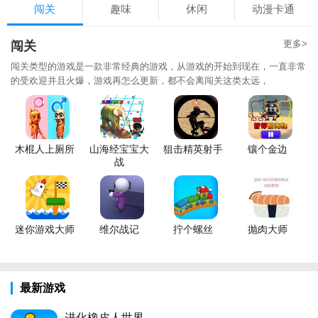
闯关
趣味
休闲
动漫卡通
更多>
闯关
闯关类型的游戏是一款非常经典的游戏，从游戏的开始到现在，一直非常
的受欢迎并且火爆，游戏再怎么更新，都不会离闯关这类太远，
木棍人上厕所
山海经宝宝大
狙击精英射手
镶个金边
战
迷你游戏大师
维尔战记
拧个螺丝
抛肉大师
最新游戏
进化橡皮人世界