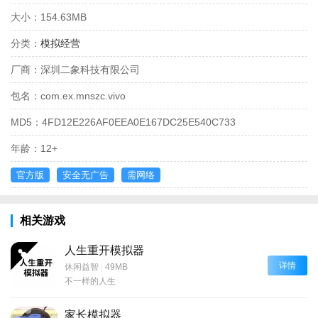
大小：
154.63MB
分类：
模拟经营
厂商：
深圳二象科技有限公司
包名：
com.ex.mnszc.vivo
MD5：
4FD12E226AF0EEA0E167DC25E540C733
年龄：
12+
官方版
安全无广告
需网络
相关游戏
人生重开模拟器
详情
休闲益智
|
49MB
不一样的人生
家长模拟器