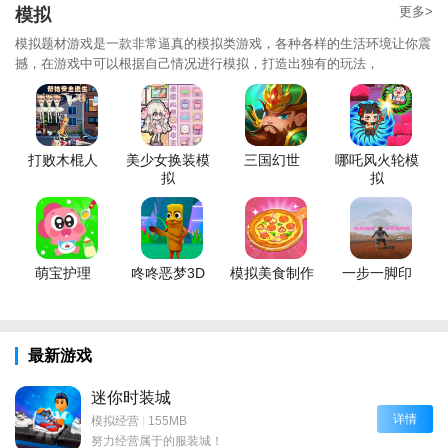
更多>
模拟
模拟题材游戏是一款非常逼真的模拟类游戏，各种各样的生活环境让你震
撼，在游戏中可以根据自己情况进行模拟，打造出独有的玩法，
打败木棍人
美少女换装模
三国幻世
哪吒风火轮模
拟
拟
萌宝护理
咚咚恶梦3D
模拟美食制作
一步一脚印
最新游戏
迷你时装城
详情
模拟经营
|
155MB
努力经营属于的服装城！