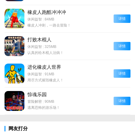
橡皮人跑酷冲冲冲
详情
休闲益智
|
84MB
橡皮人冲刺，一路去冒险！
打败木棍人
详情
休闲益智
|
325MB
认真的给木棍人治病！
进化橡皮人世界
详情
休闲益智
|
91MB
用尽方式摧毁橡皮人！
惊魂乐园
详情
冒险解密
|
90MB
逃离恐怖的游乐场！
网友打分