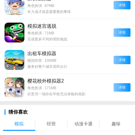
详情
角色扮演
|
87MB
长大成才就是最重要的事情
模拟迷宫逃脱
详情
角色扮演
|
71MB
完成更多不同的塔防挑战
出租车模拟器
详情
模拟经营
|
100MB
服务好整个城市居民出行
樱花校外模拟器2
详情
角色扮演
|
171MB
欣赏另一场你在学校无法体验的戏剧
猜你喜欢
模拟
经营
动漫卡通
趣味