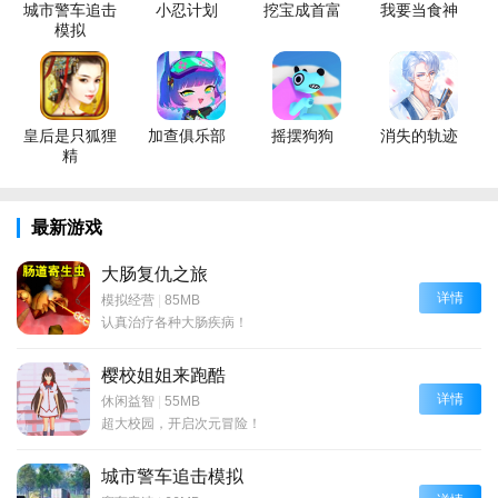
城市警车追击
小忍计划
挖宝成首富
我要当食神
模拟
皇后是只狐狸
加查俱乐部
摇摆狗狗
消失的轨迹
精
最新游戏
大肠复仇之旅
详情
模拟经营
|
85MB
认真治疗各种大肠疾病！
樱校姐姐来跑酷
详情
休闲益智
|
55MB
超大校园，开启次元冒险！
城市警车追击模拟