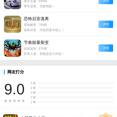
详情
赛车竞速
|
66MB
警车追逐，无限驾驶！
恐怖后室逃离
详情
冒险解密
|
76MB
逃离后室，对战邪恶木棍人！
节奏能量裂变
详情
休闲益智
|
87MB
异形入侵，吞噬进化大作战！
网友打分
9.0
5
4
3
2
1