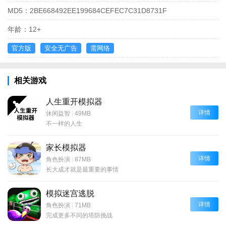
MD5：
2BE668492EE199684CEFEC7C31D8731F
年龄：
12+
官方版
安全无广告
需网络
相关游戏
人生重开模拟器
详情
休闲益智
|
49MB
不一样的人生
家长模拟器
详情
角色扮演
|
87MB
长大成才就是最重要的事情
模拟迷宫逃脱
详情
角色扮演
|
71MB
完成更多不同的塔防挑战