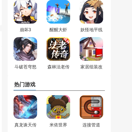
崩坏3
醒醒大虾
妖怪地平线
斗破苍穹怒
森林法老传
家居组装改
火云岚
奇
造狂人
热门游戏
真龙诛天传
米依世界
连接管道
奇