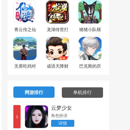
青云传之仙
龙湖传世打
猪猪小队模
逆苍穹
金版
拟
无畏吃鸡对
成语天降财
巴克斯的庆
决
典
网游排行
单机排行
云梦少女
角色扮演
1
详情