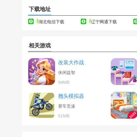
下载地址
湖北电信下载
辽宁网通下载
相关游戏
改装大作战
休闲益智
94MB
翘头模拟器
赛车竞速
51MB