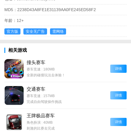
MD5：
2238D43A8FE1E31139AA0FE245ED58F2
年龄：
12+
官方版
安全无广告
需网络
相关游戏
撞头赛车
详情
赛车竞速
|
180MB
全新的碰撞玩法去体验！
交通赛车
详情
赛车竞速
|
157MB
完成自由驾驶操作挑战
王牌极品赛车
详情
角色扮演
|
40MB
刺激的比赛去完成