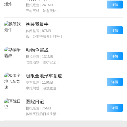
详情
模拟经营
|
241MB
开心烹饪，治愈无比！
换装我最牛
详情
休闲益智
|
87MB
给小公主护肤并且打扮！
动物争霸战
详情
模拟经营
|
131MB
管理动物，维护安全！
极限全地形车竞速
详情
赛车竞速
|
116MB
摩托驾驶，超燃竞速！
医院日记
详情
模拟经营
|
75MB
体验医院的日常生活！