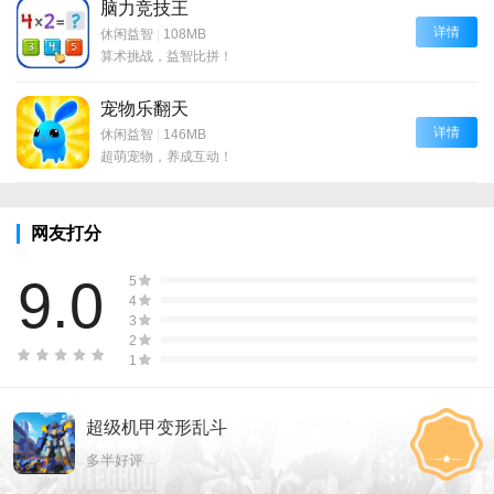
脑力竞技王
详情
休闲益智
|
108MB
算术挑战，益智比拼！
宠物乐翻天
详情
休闲益智
|
146MB
超萌宠物，养成互动！
网友打分
9.0
5
4
3
2
1
超级机甲变形乱斗
多半好评