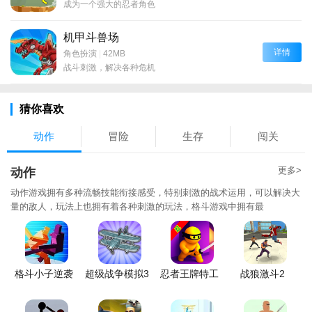
成为一个强大的忍者角色
机甲斗兽场
详情
角色扮演
|
42MB
战斗刺激，解决各种危机
猜你喜欢
动作
冒险
生存
闯关
更多>
动作
动作游戏拥有多种流畅技能衔接感受，特别刺激的战术运用，可以解决大
量的敌人，玩法上也拥有着各种刺激的玩法，格斗游戏中拥有最
格斗小子逆袭
超级战争模拟3
忍者王牌特工
战狼激斗2