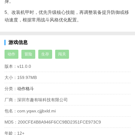
身。
5、改装机甲时，优先升级核心技能，再调整装备提升防御或移
动速度，根据常用战斗风格优化配置。
游戏信息
动作
冒险
生存
闯关
版本：
v11.0.0
大小：
159.97MB
分类：
动作格斗
厂商：
深圳市趣有味科技有限公司
包名：
com.yqwx.cjjjbxld.mi
MD5：
200CFE4B8A946F6CC9BD2351FCE973C9
年龄：
12+