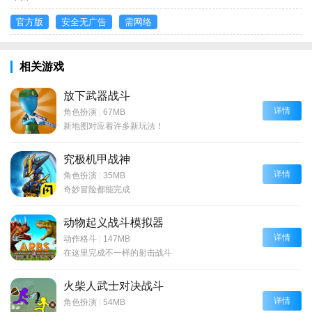
官方版
安全无广告
需网络
相关游戏
放下武器战斗
详情
角色扮演
|
67MB
新地图对应着许多新玩法！
究极机甲战神
详情
角色扮演
|
35MB
奇妙冒险都能完成
动物起义战斗模拟器
详情
动作格斗
|
147MB
在这里完成不一样的射击战斗
火柴人武士对决战斗
详情
角色扮演
|
54MB