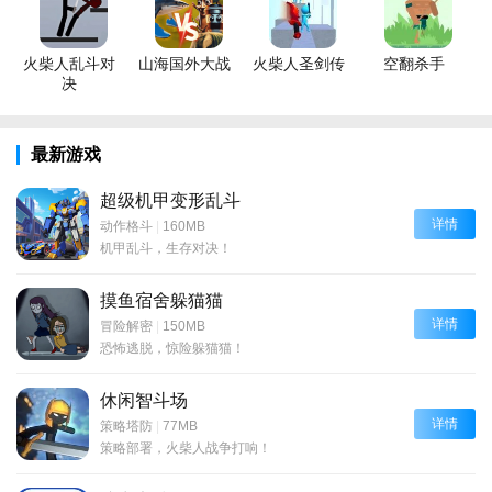
火柴人乱斗对
山海国外大战
火柴人圣剑传
空翻杀手
决
最新游戏
超级机甲变形乱斗
详情
动作格斗
|
160MB
机甲乱斗，生存对决！
摸鱼宿舍躲猫猫
详情
冒险解密
|
150MB
恐怖逃脱，惊险躲猫猫！
休闲智斗场
详情
策略塔防
|
77MB
策略部署，火柴人战争打响！