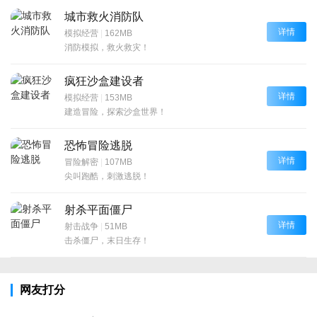
城市救火消防队
详情
模拟经营
|
162MB
消防模拟，救火救灾！
疯狂沙盒建设者
详情
模拟经营
|
153MB
建造冒险，探索沙盒世界！
恐怖冒险逃脱
详情
冒险解密
|
107MB
尖叫跑酷，刺激逃脱！
射杀平面僵尸
详情
射击战争
|
51MB
击杀僵尸，末日生存！
网友打分