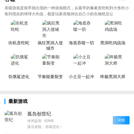
吞噬游戏是很早就出现的一种游戏模式，从最早的像素贪吃蛇到大鱼吃小
鱼到现在的球球大作战，都是玩家吞噬掉比自己小的生物然后让
街机贪吃蛇
疯狂黑洞入侵
海底吞噬一切
黑洞吃鸡战场
城市
饥饿鲨进化
节奏能量裂变
小土豆一起冲
终极黑洞大师
最新游戏
孤岛创世纪
详情
休闲益智
|
60MB
孤岛冒险，吞噬进化！