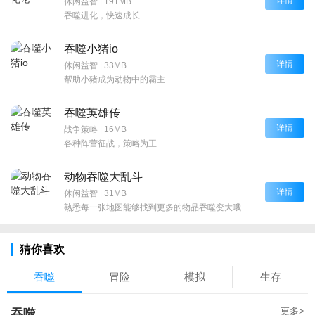
休闲益智
|
191MB
吞噬进化，快速成长
吞噬小猪io
详情
休闲益智
|
33MB
帮助小猪成为动物中的霸主
吞噬英雄传
详情
战争策略
|
16MB
各种阵营征战，策略为王
动物吞噬大乱斗
详情
休闲益智
|
31MB
熟悉每一张地图能够找到更多的物品吞噬变大哦
猜你喜欢
吞噬
冒险
模拟
生存
更多>
吞噬