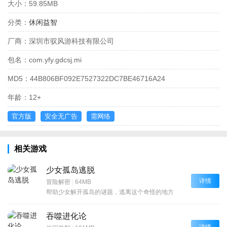
大小：
59.85MB
分类：
休闲益智
厂商：
深圳市驭风游科技有限公司
包名：
com.yfy.gdcsj.mi
MD5：
44B806BF092E7527322DC7BE46716A24
年龄：
12+
官方版
安全无广告
需网络
相关游戏
少女孤岛逃脱
详情
冒险解密
|
64MB
帮助少女解开孤岛的谜题，逃离这个奇怪的地方
吞噬进化论
详情