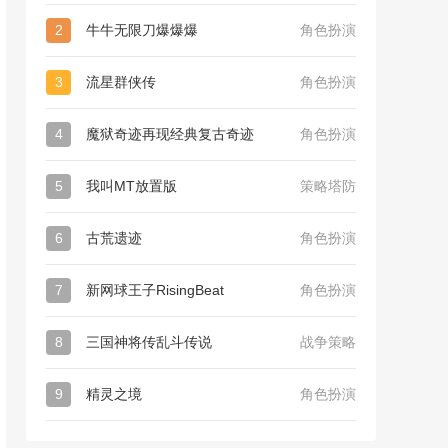
2
牛牛无限刀爆爆爆
角色扮演
3
流星群侠传
角色扮演
4
魔狱奇迹再现经典复古奇迹
角色扮演
5
我叫MT放置版
策略塔防
6
古荒遗迹
角色扮演
7
新网球王子RisingBeat
角色扮演
8
三国神将传乱斗传说
战争策略
9
精灵之境
角色扮演