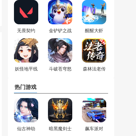
无畏契约
金铲铲之战
醒醒大虾
妖怪地平线
斗破苍穹怒
森林法老传
火云岚
奇
热门游戏
仙古神劫
暗黑魔剑士
飙车派对