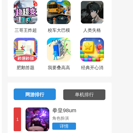
三哥王炸超
校车大巴模
人类失格
超变
拟
肥鹅答题
我要叠高高
经典开心消
消消
网游排行
单机排行
拳皇98um
角色扮演
1
详情