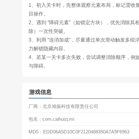
1、初入关卡时，先整体观察元素布局，标记需收
目操作。
2、遇到 “障碍元素”（如锁定方块），优先消除
除）一次性突破。
3、利用 “连消加成”，尽量通过单次滑动触发多
力解锁隐藏内容。
4、若某一关卡多次失败，尝试调整消除顺序，例
与障碍。
游戏信息
厂商：北京旭振科技有限责任公司
包名：com.caihuizj.mi
MD5：EDD06A5D10C0F2120488350A7A9F6963