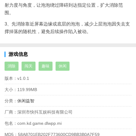
射力度与角度，让泡泡绕过障碍到达指定位置，扩大消除范
围。
3、先消除靠近屏幕边缘或底层的泡泡，减少上层泡泡因失去支
撑掉落的随机性，避免后续操作陷入被动。
游戏信息
消除
闯关
趣味
休闲
版本：
v1.0.1
大小：
119.99MB
分类：
休闲益智
厂商：
深圳市快抖互娱科技有限公司
包名：
com.kd.game.dlwpp.mi
MD5：
58A8701EB202F773600CD9BB3B0A7F59