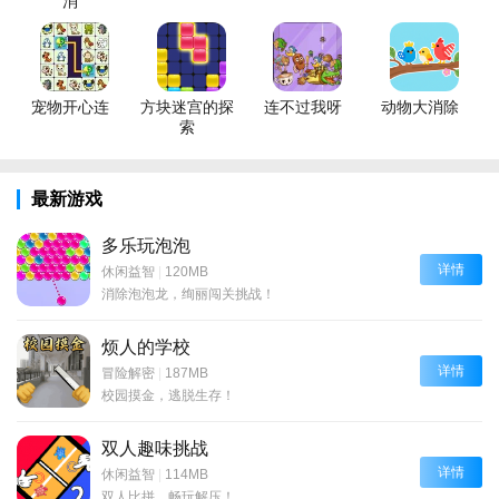
消
宠物开心连
方块迷宫的探
连不过我呀
动物大消除
索
最新游戏
多乐玩泡泡
详情
休闲益智
|
120MB
消除泡泡龙，绚丽闯关挑战！
烦人的学校
详情
冒险解密
|
187MB
校园摸金，逃脱生存！
双人趣味挑战
详情
休闲益智
|
114MB
双人比拼，畅玩解压！