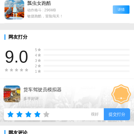
瓢虫女跑酷
详情
动作格斗
|
296MB
敏捷跑酷，冒险闯关！
网友打分
9.0
5
4
3
2
1
货车驾驶员模拟器
多半好评
很好
提交打分
网友评论