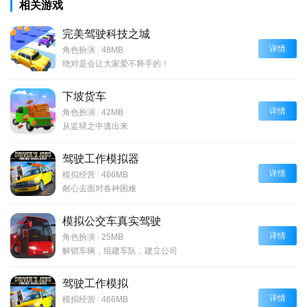
相关游戏
完美驾驶科技之城
详情
角色扮演
|
48MB
绝对是会让大家爱不释手的！
下坡货车
详情
角色扮演
|
42MB
从监狱之中逃出来
驾驶工作模拟器
详情
模拟经营
|
466MB
耐心去面对各种困难
模拟公交车真实驾驶
详情
角色扮演
|
25MB
解锁车辆，组建车队，建立公司
驾驶工作模拟
详情
模拟经营
|
466MB