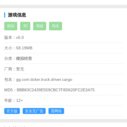
游戏信息
模拟
3D
驾驶
闯关
版本：
v5.0
大小：
58.19MB
分类：
模拟经营
厂商：
暂无
包名：
gg.com.ticker.truck.driver.cargo
MD5：
BBB83C2439E559CBC7F8D620FC2E3A75
年龄：
12+
官方版
安全无广告
需网络