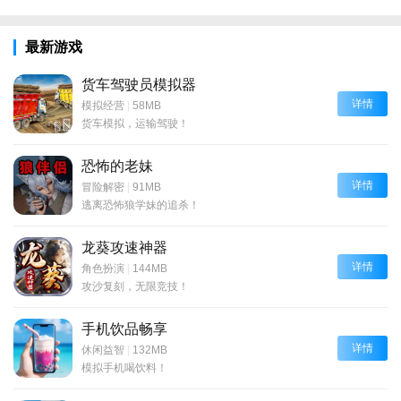
最新游戏
货车驾驶员模拟器
详情
模拟经营
|
58MB
货车模拟，运输驾驶！
恐怖的老妹
详情
冒险解密
|
91MB
逃离恐怖狼学妹的追杀！
龙葵攻速神器
详情
角色扮演
|
144MB
攻沙复刻，无限竞技！
手机饮品畅享
详情
休闲益智
|
132MB
模拟手机喝饮料！