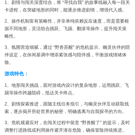
1、剧情与闯关深度结合，将 “寻找自我” 的故事线融入每一段关
卡进程，在突破地形的同时，能逐步推进剧情，增强代入感。
2、操作机制富有策略性，并非单纯依赖反应速度，而是需要根
据不同地形，灵活组合跳跃、飞踢、翻滚等操作，提升闯关策
略性。
3、氛围营造细腻，通过 “野兽苏醒” 的危机提示、幽灵伙伴的陪
伴设定，在休闲基调中增添紧张感与陪伴感，平衡游戏情绪体
验。
游戏特色：
1、地形闯关挑战，面对游戏内设计的复杂地形，运用跳跃、飞
踢等操作跨越阻碍，抵达关卡终点。
2、剧情探索推进，跟随主线任务指引，与幽灵伙伴互动获取线
索，逐步揭开所处世界的秘密，明确逃离与自我探寻的方向。
3、危机规避应对，在闯关过程中留意 “野兽醒了” 的提示，及时
调整行进路线或利用操作避开潜在危险，确保冒险持续推进。