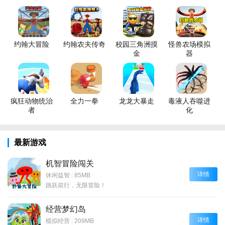
约翰大冒险
约翰农夫传奇
校园三角洲摸
怪兽农场模拟
金
器
疯狂动物统治
全力一拳
龙龙大暴走
毒液人吞噬进
者
化
最新游戏
机智冒险闯关
详情
休闲益智
|
85MB
跳跃前行，无限冒险！
经营梦幻岛
详情
模拟经营
|
209MB