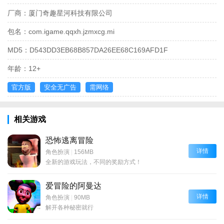
厂商：
厦门奇趣星河科技有限公司
包名：
com.igame.qqxh.jzmxcg.mi
MD5：
D543DD3EB68B857DA26EE68C169AFD1F
年龄：
12+
官方版
安全无广告
需网络
相关游戏
恐怖逃离冒险
详情
角色扮演
|
156MB
全新的游戏玩法，不同的奖励方式！
爱冒险的阿曼达
详情
角色扮演
|
90MB
解开各种秘密就行