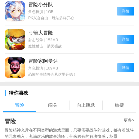
冒险小分队
详情
角色扮演
|
1GB
PK兴奋自由，玩法多样开心
弓箭大冒险
详情
射击战争
|
152MB
魔性射击，消灭强敌
冒险家阿曼达
详情
角色扮演
|
109MB
恐怖的事情将会从这里开始！
猜你喜欢
冒险
闯关
向上跳跃
敏捷
更多>
冒险
冒险精神充斥在不同类型的游戏里面，只要需要战斗的游戏，都有着战斗
的元素融入，充满欢乐的故事演绎，带来独有的解决快感，场景