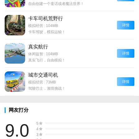
自由创建一个童话或者魔法世界！
卡车司机荒野行
详情
模拟经营
|
104MB
卡车驾驶，模拟运输！
真实航行
详情
休闲益智
|
104MB
真实飞行，自由模拟！
城市交通司机
详情
模拟经营
|
73MB
驾驶巴士，激情挑战！
网友打分
9.0
5
4
3