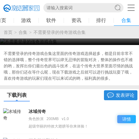
首页
游戏
软件
资讯
排行
合集
首页
合集
不需要登录的传奇游戏合集
>
>
不需要登录的传奇游戏合集
2022-8-3 20:31:19
不需要登录的传奇游戏合集这里面的传奇游戏选择超多，都是目前非常不
错的选择哦，整个传奇世界可以肆无忌惮的冒险对决，整体的操作也不难
的哟，发挥出你们最出色的战斗技术，在这个传奇大世界里面尽情的挑战
哦，那你们还在等什么呢，现在下载游戏之后就可以进行挑战玩耍了哦，
喜欢传奇游戏的玩家们现在可以来试试的哟，福利真的很多。
下载列表
发表评论
冰域传奇
角色扮演
200MB
v1.0
详情
超级华丽的特效大翅膀等你来体验！