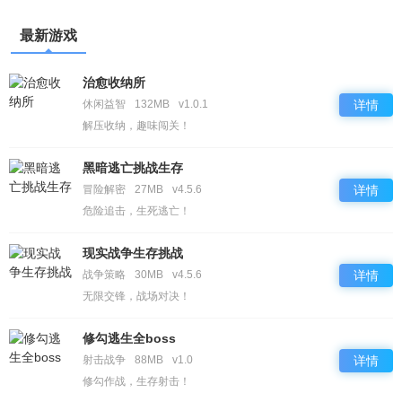
最新游戏
治愈收纳所
休闲益智
132MB
v1.0.1
详情
解压收纳，趣味闯关！
黑暗逃亡挑战生存
冒险解密
27MB
v4.5.6
详情
危险追击，生死逃亡！
现实战争生存挑战
战争策略
30MB
v4.5.6
详情
无限交锋，战场对决！
修勾逃生全boss
射击战争
88MB
v1.0
详情
修勾作战，生存射击！