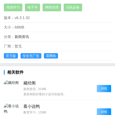
阅读学习
电子书
网络管理
玩机必备
版本：
v6.3.1.32
大小：
68MB
分类：
新闻资讯
厂商：
暂无
官方版
安全无广告
需网络
相关软件
藏经阁
详情
新闻资讯
|
31MB
更多精彩好看的小说为你提供。
看小说鸭
详情
教育学习
|
12MB