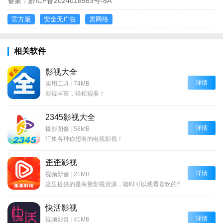
备案：
黔ICP备2024018583号-8A
官方版
安全无广告
需网络
相关软件
影视大全
详情
实用工具
|
74MB
影视丰富，轻松观看！
2345影视大全
详情
摄影图像
|
58MB
汇集各种你想看的电视影视！
歪歪影视
详情
视频影音
|
21MB
这里提供的是海量影视资源，随时可以观看喜欢的作品！
快活影视
详情
视频影音
|
41MB