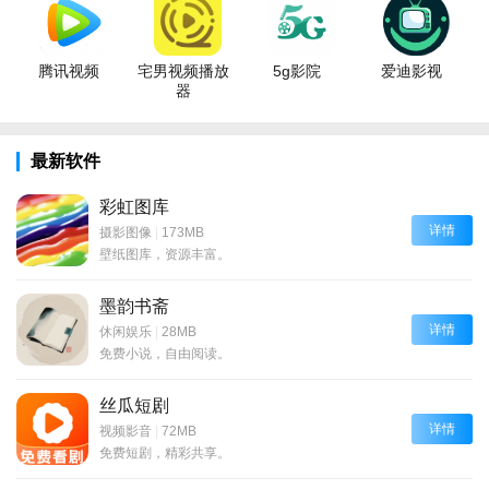
腾讯视频
宅男视频播放
5g影院
爱迪影视
器
最新软件
彩虹图库
详情
摄影图像
|
173MB
壁纸图库，资源丰富。
墨韵书斋
详情
休闲娱乐
|
28MB
免费小说，自由阅读。
丝瓜短剧
详情
视频影音
|
72MB
免费短剧，精彩共享。