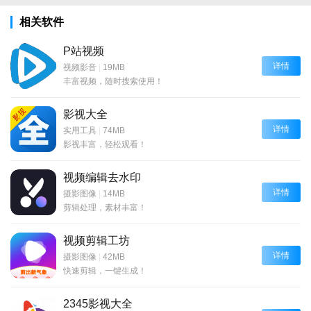
相关软件
P站视频
详情
视频影音
|
19MB
丰富视频，随时搜索使用！
影视大全
详情
实用工具
|
74MB
影视丰富，轻松观看！
视频编辑去水印
详情
摄影图像
|
14MB
剪辑处理，素材丰富！
视频剪辑工坊
详情
摄影图像
|
42MB
快速剪辑，一键生成！
2345影视大全