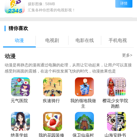
详情
摄影图像
|
58MB
汇集各种你想看的电视影视！
猜你喜欢
动漫
电视剧
电影在线
手机电视
更多>
动漫
动漫是将静态的漫画通过电脑的处理，从而让它动起来，让用户可以直接
感受到画面的震撼，在这个科技发展飞快的时代，动漫效果也是
元气医院
疾速骑行
我的领地我做
樱花少女学院
主
跑酷
绝美学姐
我的花园装修
保卫仙庙村
山海安静书