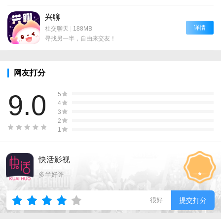
兴聊
详情
社交聊天
|
188MB
寻找另一半，自由来交友！
网友打分
9.0
5
4
3
2
1
快活影视
多半好评
很好
提交打分