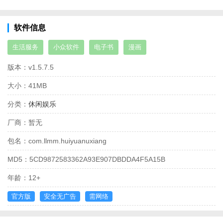
软件信息
生活服务
小众软件
电子书
漫画
版本：
v1.5.7.5
大小：
41MB
分类：
休闲娱乐
厂商：
暂无
包名：
com.llmm.huiyuanuxiang
MD5：
5CD9872583362A93E907DBDDA4F5A15B
年龄：
12+
官方版
安全无广告
需网络