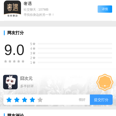
奢遇
详情
社交聊天
|
107MB
寻找你身边的另一半！
网友打分
9.0
5
4
3
2
1
囧次元
多半好评
很好
提交打分
网友评论