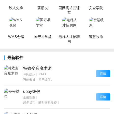
铁人先锋
薪朋友
国网高培云课
安全学院
堂
WMS仓储
国寿易学堂
电梯人才招聘
智慧牧原
网
最新软件
特效变音魔术师
详情
休闲娱乐
|
30MB
特效变音，简单操作。
upay钱包
详情
金融理财
|
超多货币，随时交易投资！