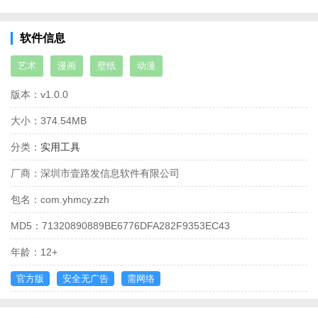
软件信息
艺术
漫画
壁纸
动漫
版本：
v1.0.0
大小：
374.54MB
分类：
实用工具
厂商：
深圳市壹路发信息软件有限公司
包名：
com.yhmcy.zzh
MD5：
71320890889BE6776DFA282F9353EC43
年龄：
12+
官方版
安全无广告
需网络