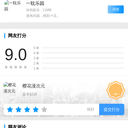
一耽乐园
详情
休闲娱乐
|
11MB
漫画乐园，精彩十足。
网友打分
9.0
5
4
3
2
1
樱花漫次元
多半好评
很好
提交打分
网友评论