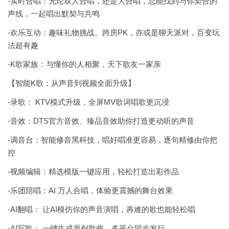
-实时合唱：无论双人合唱，还是大合唱，总能找到与你契合的
声线，一起唱出默契与共鸣
-欢乐互动：趣味礼物挑战、跨房PK，亦或是聊天派对，百变玩
法超有趣
-K歌家族：与懂你的人相聚，天下歌友一家亲
【智能K歌：从声音到视频全面升级】
-录歌： KTV模式升级，全屏MV歌词唱歌更沉浸
-音效：DTS官方音效、臻品音效助你打造更动听的声音
-调音台：智能修音黑科技，唱好唱准更容易，逐句精修由你把
控
-视频编辑：精选模版一键应用，轻松打造出彩作品
-乐团陪唱：AI 万人合唱，体验更震撼的舞台效果
-AI翻唱： 让AI模仿你的声音演唱，再难的歌也能轻松唱
-AI写歌： 一键生成原创歌曲，多平台同步发行