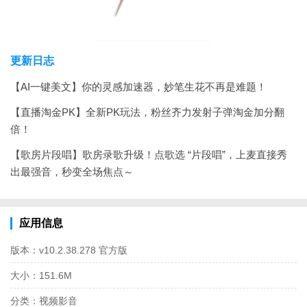
更新日志
【AI一键美文】你的灵感加速器，妙笔生花不再是难题！
【直播淘金PK】全新PK玩法，粉丝齐力发射子弹淘金加分翻
倍！
【歌房片段唱】歌房录歌升级！点歌选 “片段唱”，上麦直接秀
出最强音，秒变全场焦点～
应用信息
版本：
v10.2.38.278 官方版
大小：
151.6M
分类：
视频影音