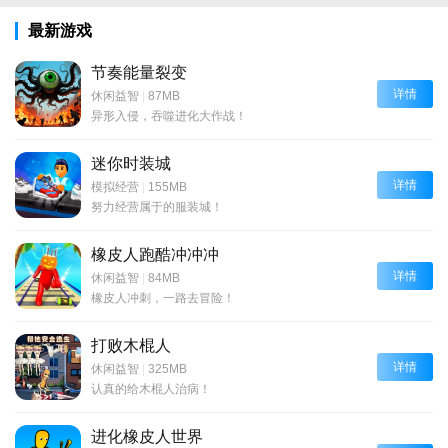
最新游戏
节奏能量裂变
详情
休闲益智
|
87MB
异形入侵，吞噬进化大作战！
迷你时装城
详情
模拟经营
|
155MB
努力经营属于的服装城！
橡皮人跑酷冲冲冲
详情
休闲益智
|
84MB
橡皮人冲刺，一路去冒险！
打败木棍人
详情
休闲益智
|
325MB
认真的给木棍人治病！
进化橡皮人世界