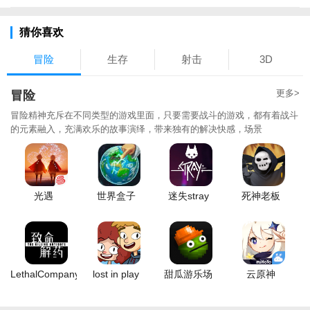
猜你喜欢
冒险
生存
射击
3D
更多>
冒险
冒险精神充斥在不同类型的游戏里面，只要需要战斗的游戏，都有着战斗
的元素融入，充满欢乐的故事演绎，带来独有的解决快感，场景
光遇
世界盒子
迷失stray
死神老板
LethalCompany
lost in play
甜瓜游乐场
云原神