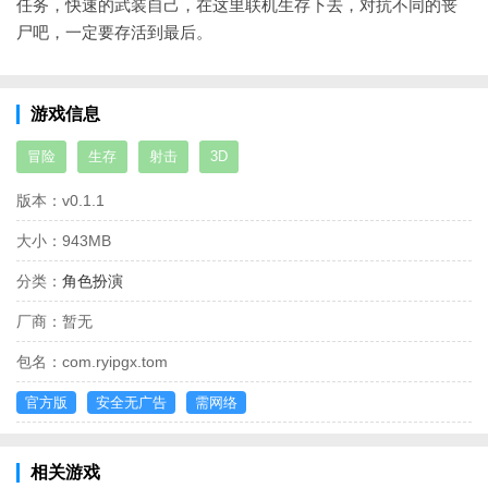
任务，快速的武装自己，在这里联机生存下去，对抗不同的丧
尸吧，一定要存活到最后。
游戏信息
冒险
生存
射击
3D
版本：
v0.1.1
大小：
943MB
分类：
角色扮演
厂商：
暂无
包名：
com.ryipgx.tom
官方版
安全无广告
需网络
相关游戏