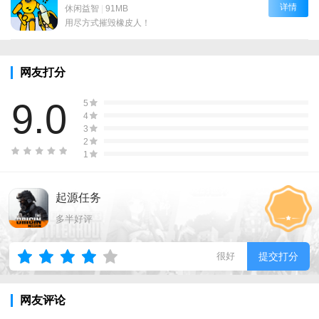
详情
休闲益智
|
91MB
用尽方式摧毁橡皮人！
网友打分
9.0
5
4
3
2
1
起源任务
多半好评
很好
提交打分
网友评论