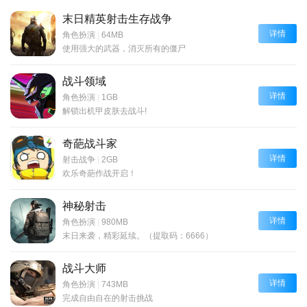
末日精英射击生存战争
详情
角色扮演
|
64MB
使用强大的武器，消灭所有的僵尸
战斗领域
详情
角色扮演
|
1GB
解锁出机甲皮肤去战斗!
奇葩战斗家
详情
射击战争
|
2GB
欢乐奇葩作战开启！
神秘射击
详情
角色扮演
|
980MB
末日来袭，精彩延续。（提取码：6666）
战斗大师
详情
角色扮演
|
743MB
完成自由自在的射击挑战