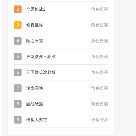
2
全民枪战2
角色扮演
3
修真世界
角色扮演
4
顺之冰雪
角色扮演
5
辰龙微变三职业
角色扮演
6
三国群英冰封版
角色扮演
7
使命召唤
角色扮演
8
魔战绝巅
角色扮演
9
模拟大财主
模拟经营