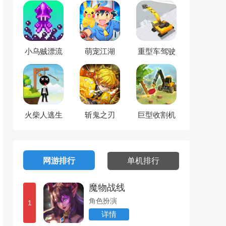
小乌贼漂流
萌宠江湖
重型车驾驶
记
火柴人逃生
斩鬼之刃
巨型收割机
大师
网游排行
单机排行
魔物战线
角色扮演
1
详情