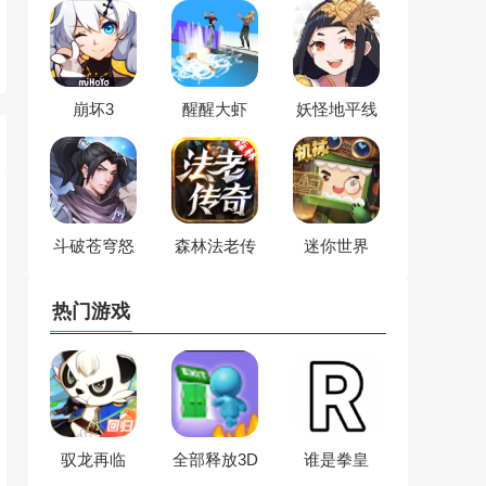
崩坏3
醒醒大虾
妖怪地平线
斗破苍穹怒
森林法老传
迷你世界
火云岚
奇
热门游戏
驭龙再临
全部释放3D
谁是拳皇