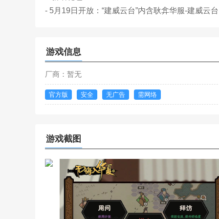
- 5月19日开放：“建威云台”内含耿弇华服-建威云
游戏信息
厂商：暂无
官方版
安全
无广告
需网络
游戏截图