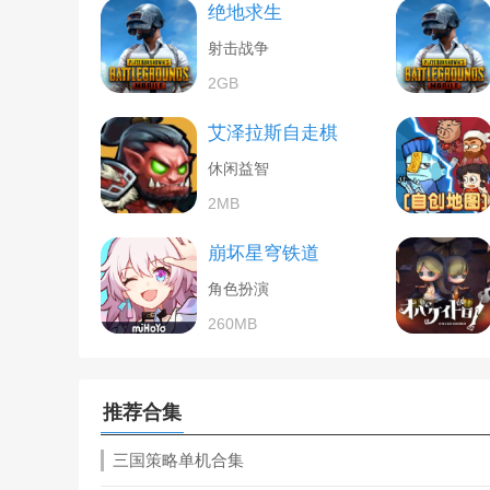
绝地求生
射击战争
2GB
艾泽拉斯自走棋
休闲益智
2MB
崩坏星穹铁道
角色扮演
260MB
推荐合集
三国策略单机合集