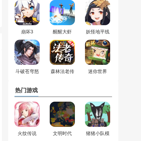
崩坏3
醒醒大虾
妖怪地平线
斗破苍穹怒
森林法老传
迷你世界
火云岚
奇
热门游戏
火纹传说
文明时代
猪猪小队模
HOI4
拟