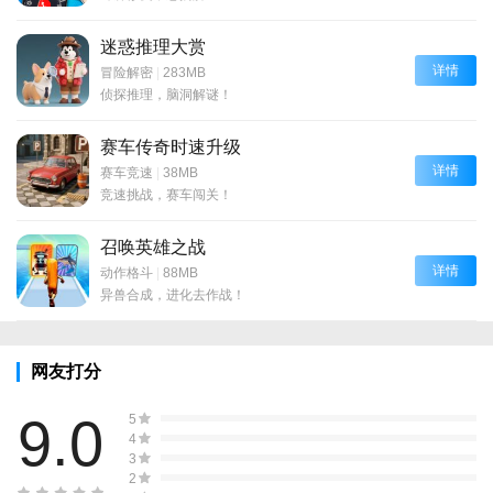
迷惑推理大赏
详情
冒险解密
|
283MB
侦探推理，脑洞解谜！
赛车传奇时速升级
详情
赛车竞速
|
38MB
竞速挑战，赛车闯关！
召唤英雄之战
详情
动作格斗
|
88MB
异兽合成，进化去作战！
网友打分
9.0
5
4
3
2