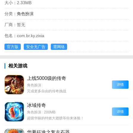
大小：
2.33MB
分类：
角色扮演
厂商：
暂无
包名：
com.br.ky.zixia
官方版
安全无广告
需网络
相关游戏
上线5000级的传奇
详情
角色扮演
|
完成更多自由的传奇挑战
冰域传奇
详情
角色扮演
|
200MB
超级华丽的特效大翅膀等你来体验！
华夏征途之复古石器