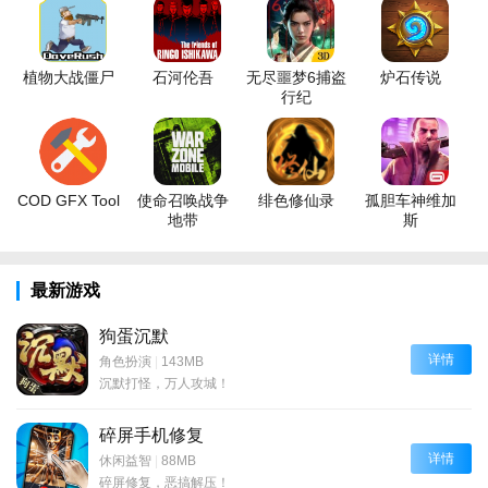
植物大战僵尸
石河伦吾
无尽噩梦6捕盗
炉石传说
行纪
COD GFX Tool
使命召唤战争
绯色修仙录
孤胆车神维加
地带
斯
最新游戏
狗蛋沉默
详情
角色扮演
|
143MB
沉默打怪，万人攻城！
碎屏手机修复
详情
休闲益智
|
88MB
碎屏修复，恶搞解压！