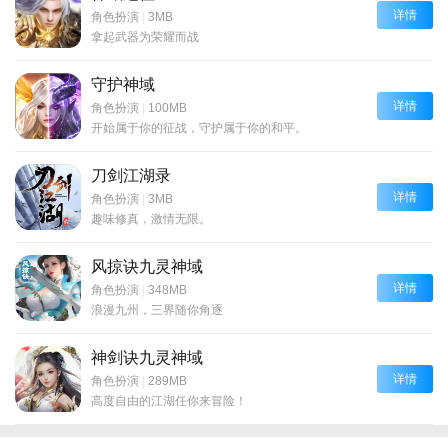
详情
角色扮演
|
3MB
拿起武器为荣耀而战
守护神域
详情
角色扮演
|
100MB
开始属于你的征战，守护属于你的和平。
刀剑江湖录
详情
角色扮演
|
3MB
趣味修真，激情无限。
风掠诀九灵神域
详情
角色扮演
|
348MB
浪漫九州，三界随你角逐
神剑诀九灵神域
详情
角色扮演
|
289MB
高度自由的江湖任你来冒险！