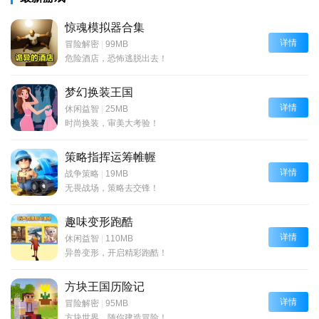
惊魂模拟器合集
详情
冒险解密
|
99MB
危险酒店，恐怖逃脱出去！
梦幻换装王国
详情
休闲益智
|
25MB
时尚换装，审美大考验！
策略指挥运筹帷幄
详情
战争策略
|
19MB
无畏战场，策略去交锋！
趣味变形跑酷
详情
休闲益智
|
110MB
异兽变形，开启精彩跑酷！
方块王国历险记
详情
冒险解密
|
95MB
方块世界，随你建造冒险！