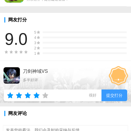
网友打分
9.0
5
4
3
2
1
刀剑神域VS
多半好评
很好
提交打分
网友评论